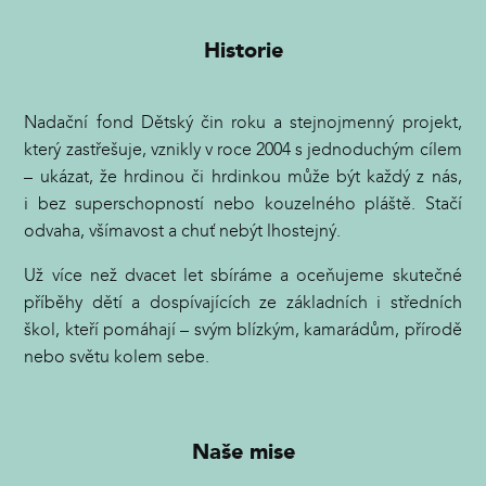
Historie
Nadační fond Dětský čin roku a stejnojmenný projekt,
který zastřešuje, vznikly v roce 2004 s jednoduchým cílem
– ukázat, že hrdinou či hrdinkou může být každý z nás,
i bez superschopností nebo kouzelného pláště. Stačí
odvaha, všímavost a chuť nebýt lhostejný.
Už více než dvacet let sbíráme a oceňujeme skutečné
příběhy dětí a dospívajících ze základních i středních
škol, kteří pomáhají – svým blízkým, kamarádům, přírodě
nebo světu kolem sebe.
Naše mise