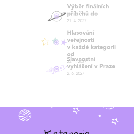
Výběr finálních
příběhů do
21. 4. 2027
Hlasování
veřejnosti
v každé kategorii
od
Slavnostní
23. 4. 2027
vyhlášení v Praze
2. 6. 2027