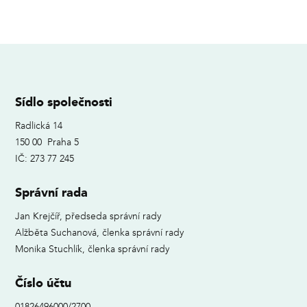
Sídlo společnosti
Radlická 14
150 00 Praha 5
IČ: 273 77 245
Správní rada
Jan Krejčíř, předseda správní rady
Alžběta Suchanová, členka správní rady
Monika Stuchlík, členka správní rady
Číslo účtu
01826496000/2700