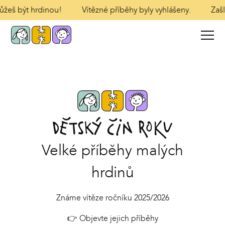
žeš být hrdinou!
Vítězné příběhy byly vyhlášeny.
Zašli 
Velké příběhy malých
hrdinů
Známe vítěze ročníku 2025/2026
👉
Objevte jejich příběhy