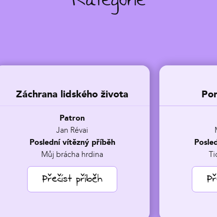
Kategorie
ta
Pomoc pro duši
Patron
Martin Košťál
Poslední vítězný příběh
Ticho, které bolí
Přečíst příběh