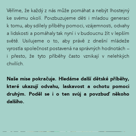
Věříme, že každý z nás může pomáhat a nebýt lhostejný
ke svému okolí. Povzbuzujeme děti i mladou generaci
k tomu, aby sdílely příběhy pomoci, vzájemnosti, odvahy
a lidskosti a pomáhaly tak nyní i v budoucnu žít v lepším
světě. Usilujeme o to, aby právě z dnešní mládeže
vyrostla společnost postavená na správných hodnotách –
i přesto, že tyto příběhy často vznikají v nelehkých
chvílích.
Naše mise pokračuje. Hledáme další dětské příběhy,
které ukazují odvahu, laskavost a ochotu pomoci
druhým. Poděl se i o ten svůj a povzbuď někoho
dalšího.