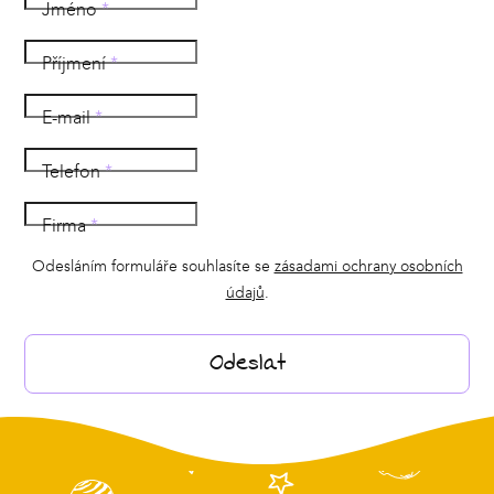
Jméno
*
Příjmení
*
E-mail
*
Telefon
*
Firma
*
Odesláním formuláře souhlasíte se
zásadami ochrany osobních
údajů
.
Odeslat