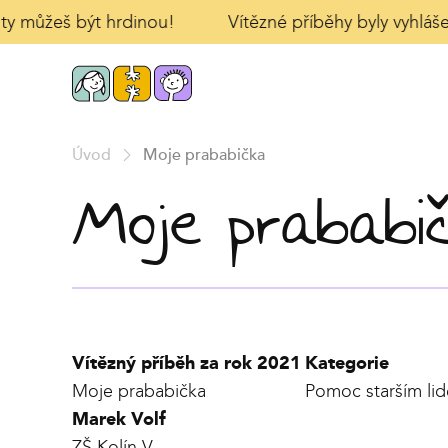
ty můžeš být hrdinou!
Vítězné příběhy byly vyhlášen
Úvod
Moje prababička
Moje prababi
Vítězný příběh za rok 2021
Kategorie
Moje prababička
Pomoc starším li
Marek Volf
ZŠ Kolín V.