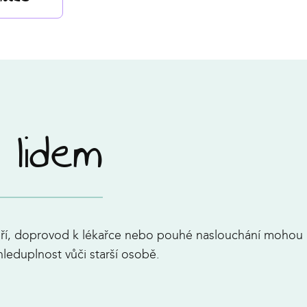
 lidem
eří, doprovod k lékařce nebo pouhé naslouchání mohou 
hleduplnost vůči starší osobě.