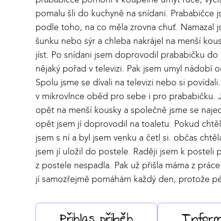
pomalu šli do kuchyně na snídani. Prababičce j
podle toho, na co měla zrovna chuť. Namazal js
šunku nebo sýr a chleba nakrájel na menší ko
jíst. Po snídani jsem doprovodil prababičku do p
nějaký pořad v televizi. Pak jsem umyl nádobí 
Spolu jsme se dívali na televizi nebo si povídal
v mikrovlnce oběd pro sebe i pro prababičku. Jíd
opět na menší kousky a společně jsme se najed
opět jsem jí doprovodil na toaletu. Pokud chtěla
jsem s ní a byl jsem venku a četl si. občas cht
jsem jí uložil do postele. Raději jsem k posteli
z postele nespadla. Pak už přišla máma z práce 
jí samozřejmě pomáhám každý den, protože pé
Přihlas příběh
Infor