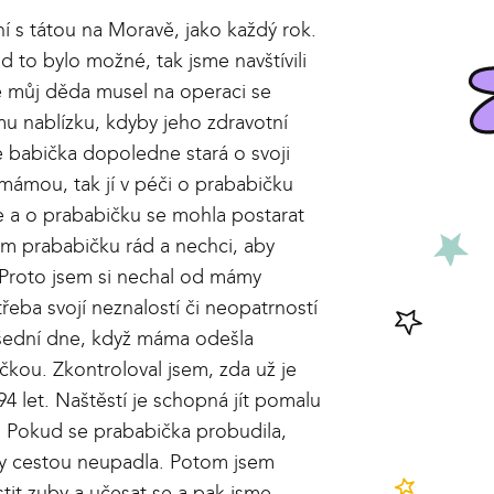
í s tátou na Moravě, jako každý rok.
ud to bylo možné, tak jsme navštívili
e můj děda musel na operaci se
mu nablízku, kdyby jeho zdravotní
e babička dopoledne stará o svoji
mámou, tak jí v péči o prababičku
 a o prababičku se mohla postarat
ám prababičku rád a nechci, aby
Proto jsem si nechal od mámy
řeba svojí neznalostí či neopatrností
všední dne, když máma odešla
čkou. Zkontroloval jsem, zda už je
94 let. Naštěstí je schopná jít pomalu
í. Pokud se prababička probudila,
aby cestou neupadla. Potom jsem
tit zuby a učesat se a pak jsme