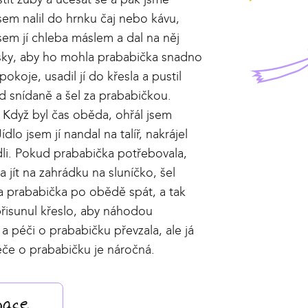
sem nalil do hrnku čaj nebo kávu,
em jí chleba máslem a dal na něj
usky, aby ho mohla prababička snadno
okoje, usadil jí do křesla a pustil
od snídaně a šel za prababičkou.
i. Když byl čas oběda, ohřál jsem
lo jsem jí nandal na talíř, nakrájel
li. Pokud prababička potřebovala,
 jít na zahrádku na sluníčko, šel
ěla prababička po obědě spát, a tak
 přisunul křeslo, aby náhodou
a péči o prababičku převzala, ale já
če o prababičku je náročná.
mace