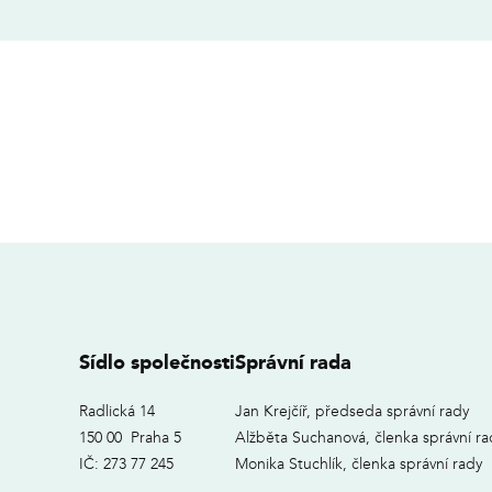
Sídlo společnosti
Správní rada
Radlická 14
Jan Krejčíř, předseda správní rady
150 00 Praha 5
Alžběta Suchanová, členka správní ra
IČ: 273 77 245
Monika Stuchlík, členka správní rady