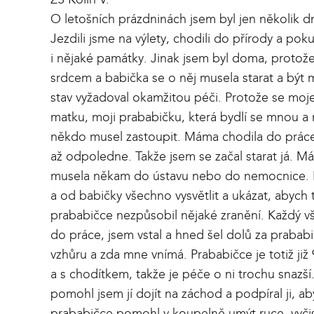
O letošních prázdninách jsem byl jen několik dn
Jezdili jsme na výlety, chodili do přírody a pok
i nějaké památky. Jinak jsem byl doma, protož
srdcem a babička se o něj musela starat a být 
stav vyžadoval okamžitou péči. Protože se moj
matku, moji prababičku, která bydlí se mnou a 
někdo musel zastoupit. Máma chodila do práce
až odpoledne. Takže jsem se začal starat já. M
musela někam do ústavu nebo do nemocnice. 
a od babičky všechno vysvětlit a ukázat, abych t
prababičce nezpůsobil nějaké zranění. Každý 
do práce, jsem vstal a hned šel dolů za prababi
vzhůru a zda mne vnímá. Prababičce je totiž již 
a s chodítkem, takže je péče o ni trochu snazš
pomohl jsem jí dojít na záchod a podpíral ji, 
prababičce pomohl v koupelně umýt ruce, vyčis