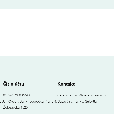
Číslo účtu
Kontakt
01826496000/2700
detskycinroku@detskycinroku.cz
dy
UniCredit Bank, pobočka Praha 4,
Datová schránka: 36ipr8a
Želetavská 1525