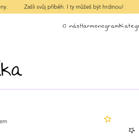
y.
Zašli svůj příběh. I ty můžeš být hrdinou!
V
O nás
Harmonogram
Katego
čka
dem