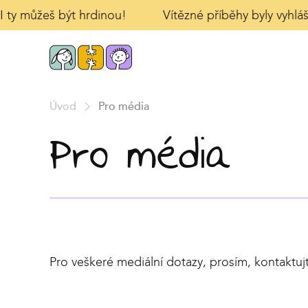
I ty můžeš být hrdinou!
Vítězné příběhy byly vyhláš
Úvod
Pro média
Pro média
Pro veškeré mediální dotazy, prosím, kontaktuj