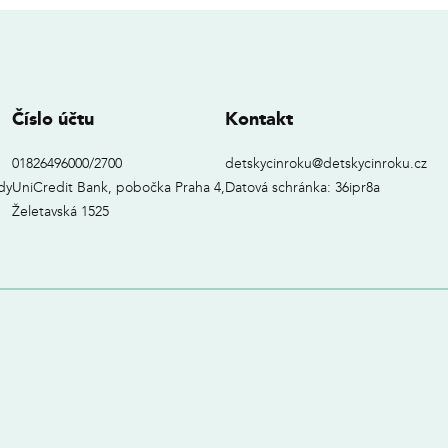
Číslo účtu
Kontakt
01826496000/2700
detskycinroku@detskycinroku.cz
dy
UniCredit Bank, pobočka Praha 4,
Datová schránka: 36ipr8a
Želetavská 1525