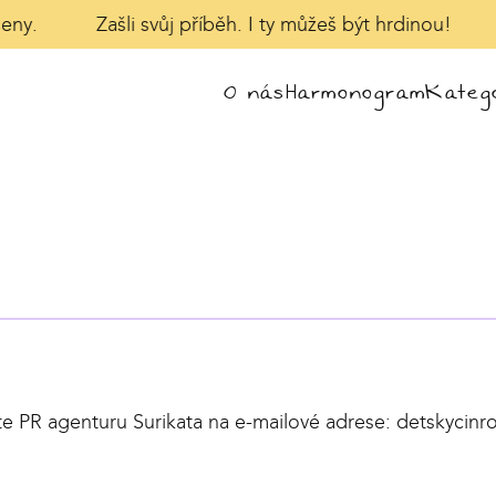
eny.
Zašli svůj příběh. I ty můžeš být hrdinou!
O nás
Harmonogram
Katego
te PR agenturu Surikata na e-mailové adrese:
detskycinr