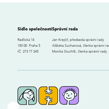
Sídlo společnosti
Správní rada
Radlická 14
Jan Krejčíř, předseda správní rady
150 00 Praha 5
Alžběta Suchanová, členka správní ra
IČ: 273 77 245
Monika Stuchlík, členka správní rady