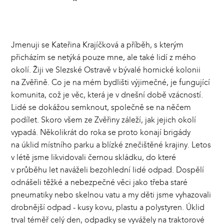
Jmenuji se Kateřina Krajíčková a příběh, s kterým
přicházím se netýká pouze mne, ale také lidí z mého
okolí. Žiji ve Slezské Ostravě v bývalé hornické kolonii
na Zvěřině. Co je na mém bydlišti výjimečné, je fungující
komunita, což je věc, která je v dnešní době vzácností.
Lidé se dokážou semknout, společně se na něčem
podílet. Skoro všem ze Zvěřiny záleží, jak jejich okolí
vypadá. Několikrát do roka se proto konají brigády
na úklid místního parku a blízké znečištěné krajiny. Letos
v létě jsme likvidovali černou skládku, do které
v průběhu let naváželi bezohlední lidé odpad. Dospělí
odnášeli těžké a nebezpečné věci jako třeba staré
pneumatiky nebo skelnou vatu a my děti jsme vyhazovali
drobnější odpad - kusy kovu, plastu a polystyren. Úklid
trval téměř celý den, odpadky se vyvážely na traktorové