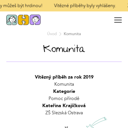
 ty můžeš být hrdinou!
Vítězné příběhy byly vyhlášeny.
Z
Úvod
Komunita
Komunita
Vítězný příběh za rok 2019
Komunita
Kategorie
Pomoc přírodě
Kateřina Krajíčková
ZŠ Slezská Ostrava