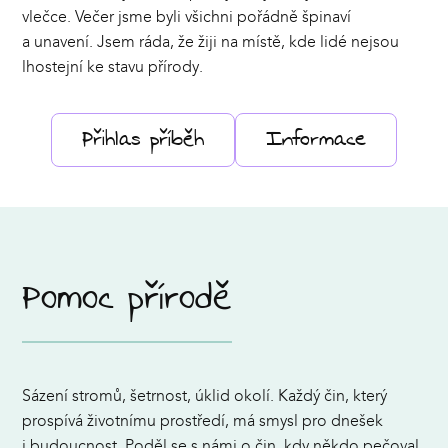
vlečce. Večer jsme byli všichni pořádně špinaví
a unavení. Jsem ráda, že žiji na místě, kde lidé nejsou
lhostejní ke stavu přírody.
Přihlas příběh
Informace
Pomoc přírodě
Sázení stromů, šetrnost, úklid okolí. Každý čin, který
prospívá životnímu prostředí, má smysl pro dnešek
i budoucnost. Poděl se s námi o čin, kdy někdo pečoval