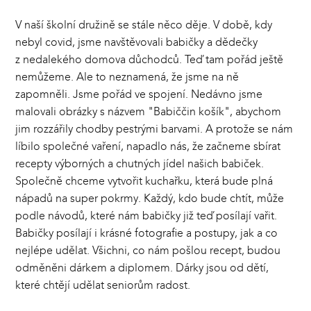
V naší školní družině se stále něco děje. V době, kdy
nebyl covid, jsme navštěvovali babičky a dědečky
z nedalekého domova důchodců. Teď tam pořád ještě
nemůžeme. Ale to neznamená, že jsme na ně
zapomněli. Jsme pořád ve spojení. Nedávno jsme
malovali obrázky s názvem "Babiččin košík", abychom
jim rozzářily chodby pestrými barvami. A protože se nám
líbilo společné vaření, napadlo nás, že začneme sbírat
recepty výborných a chutných jídel našich babiček.
Společně chceme vytvořit kuchařku, která bude plná
nápadů na super pokrmy. Každý, kdo bude chtít, může
podle návodů, které nám babičky již teď posílají vařit.
Babičky posílají i krásné fotografie a postupy, jak a co
nejlépe udělat. Všichni, co nám pošlou recept, budou
odměněni dárkem a diplomem. Dárky jsou od dětí,
které chtějí udělat seniorům radost.