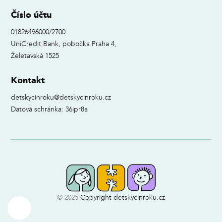
Číslo účtu
01826496000/2700
UniCredit Bank, pobočka Praha 4,
Želetavská 1525
Kontakt
detskycinroku@detskycinroku.cz
Datová schránka: 36ipr8a
© 2025
Copyright detskycinroku.cz