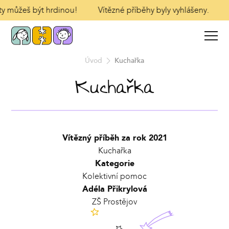
 ty můžeš být hrdinou!
Vítězné příběhy byly vyhlášeny.
Úvod
Kuchařka
Kuchařka
Vítězný příběh za rok 2021
Kuchařka
Kategorie
Kolektivní pomoc
Adéla Přikrylová
ZŠ Prostějov