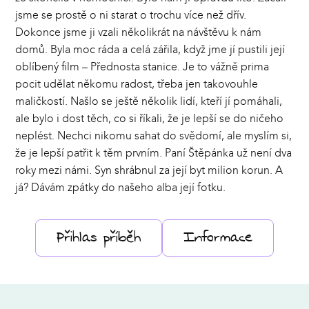
jsme se prostě o ni starat o trochu více než dřív.
Dokonce jsme ji vzali několikrát na návštěvu k nám
domů. Byla moc ráda a celá zářila, když jme jí pustili její
oblíbený film – Přednosta stanice. Je to vážně prima
pocit udělat někomu radost, třeba jen takovouhle
maličkostí. Našlo se ještě několik lidí, kteří jí pomáhali,
ale bylo i dost těch, co si říkali, že je lepší se do ničeho
neplést. Nechci nikomu sahat do svědomí, ale myslím si,
že je lepší patřit k těm prvním. Paní Štěpánka už není dva
roky mezi námi. Syn shrábnul za její byt milion korun. A
já? Dávám zpátky do našeho alba její fotku.
Přihlas příběh
Informace