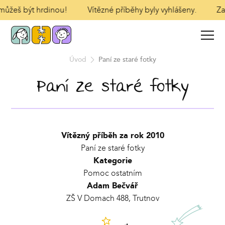
 můžeš být hrdinou!
Vítězné příběhy byly vyhlášeny.
Zaš
Úvod
Paní ze staré fotky
Paní ze staré fotky
Vítězný příběh za rok 2010
Paní ze staré fotky
Kategorie
Pomoc ostatním
Adam Bečvář
ZŠ V Domach 488, Trutnov