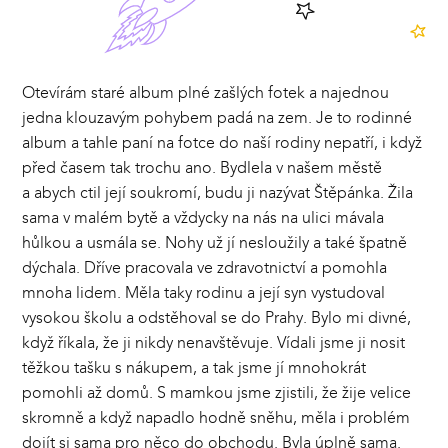
Otevírám staré album plné zašlých fotek a najednou
jedna klouzavým pohybem padá na zem. Je to rodinné
album a tahle paní na fotce do naší rodiny nepatří, i když
před časem tak trochu ano. Bydlela v našem městě
a abych ctil její soukromí, budu ji nazývat Štěpánka. Žila
sama v malém bytě a vždycky na nás na ulici mávala
hůlkou a usmála se. Nohy už jí nesloužily a také špatně
dýchala. Dříve pracovala ve zdravotnictví a pomohla
mnoha lidem. Měla taky rodinu a její syn vystudoval
vysokou školu a odstěhoval se do Prahy. Bylo mi divné,
když říkala, že ji nikdy nenavštěvuje. Vídali jsme ji nosit
těžkou tašku s nákupem, a tak jsme jí mnohokrát
pomohli až domů. S mamkou jsme zjistili, že žije velice
skromně a když napadlo hodně sněhu, měla i problém
dojít si sama pro něco do obchodu. Byla úplně sama.