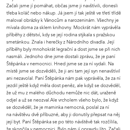
Začali jsme jí pomáhat, občas jsme ji navštívili, donesli
třeba koláč nebo nákup. Já jsem jí tak ještě ve třetí třídě
maloval obrázky k Vánocům a narozeninám. Všechny je
mívala doma za sklem knihovny. Mockrát nám vyprávěla
příběhy z dětství, kdy se její rodina stýkala s pražskou
smetánkou. Znala i herečky z Národního divadla. Její
příběhy byly mnohokrát legrační a dost jsme se při nich
nasmáli. Jednoho dne jsme dostali zprávu, že je paní
Štěpánka v nemocnici. Hned jsme se za ní vydali. Na
místě jsme se dozvěděli, že ji ani tam její syn nenavštívil
ani nezavolal. Paní Štěpánka nám pak vyprávěla, že za ní
jezdil ještě když měla dost peněz, ale když se dozvěděl,
že už mu z malého důchodu nemůže nic dát, uraženě
odjel a už se neozval.Ale vrcholem všeho bylo, že když
se dozvěděl, že je maminka nemocná, poslal za ní
na návštěvu dvě příbuzné, aby ji donutily přepsat na něj
její byt. Paní Štěpánka se po této návštěvě tak rozčílila,
že skončila v nemocnici. Bylo nám jí opravdu líto. Začali