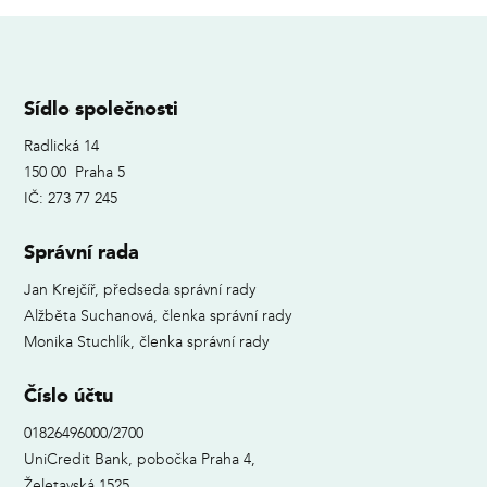
Sídlo společnosti
Radlická 14
150 00 Praha 5
IČ: 273 77 245
Správní rada
Jan Krejčíř, předseda správní rady
Alžběta Suchanová, členka správní rady
Monika Stuchlík, členka správní rady
Číslo účtu
01826496000/2700
UniCredit Bank, pobočka Praha 4,
Želetavská 1525