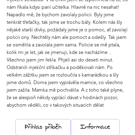
nám říkala kdysi paní učitelka. Hlavně na nic nesahat!
Napadlo mě, že bychom zavolaly policii. Byly jsme
tenkrát třeťačky, tak jsme se trochu bály. Kolem nás šly
nějaké starší dívky, požádaly jsme je o pomoc, ať zavolají
policii ony. Nechtěly nám ale pomoct a odešly. Tak jsem
se osmělila a zavolala jsem sama. Policie se mě ptala,
kolik mi je let, jak se jmenuji, kde se nacházíme ...
Všechno jsem jim řekla. Přijeli asi do deseti minut.
Odstranili injekční stříkačku a poděkovali nám. Po
velkém zážitku jsem se rozloučila s kamarádkou a šly
jsme domů. Doma jsem vyprávěla mamce, co všechno
jsem zažila. Mamka mě pochválila. A z toho také plyne,
že se alespoň někdy vyplácí dávat v hodinách pozor,
abychom věděli, co v takových situacích dělat.
Přihlas příběh
Informace