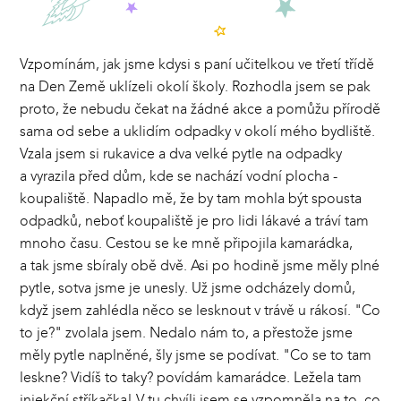
Vzpomínám, jak jsme kdysi s paní učitelkou ve třetí třídě
na Den Země uklízeli okolí školy. Rozhodla jsem se pak
proto, že nebudu čekat na žádné akce a pomůžu přírodě
sama od sebe a uklidím odpadky v okolí mého bydliště.
Vzala jsem si rukavice a dva velké pytle na odpadky
a vyrazila před dům, kde se nachází vodní plocha -
koupaliště. Napadlo mě, že by tam mohla být spousta
odpadků, neboť koupaliště je pro lidi lákavé a tráví tam
mnoho času. Cestou se ke mně připojila kamarádka,
a tak jsme sbíraly obě dvě. Asi po hodině jsme měly plné
pytle, sotva jsme je unesly. Už jsme odcházely domů,
když jsem zahlédla něco se lesknout v trávě u rákosí. "Co
to je?" zvolala jsem. Nedalo nám to, a přestože jsme
měly pytle naplněné, šly jsme se podívat. "Co se to tam
leskne? Vidíš to taky? povídám kamarádce. Ležela tam
injekční stříkačka! V tu chvíli jsem se vzpomněla na to, co