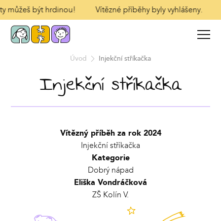
 ty můžeš být hrdinou!
Vítězné příběhy byly vyhlášeny.
Úvod
Injekční stříkačka
Injekční stříkačka
Vítězný příběh za rok 2024
Injekční stříkačka
Kategorie
Dobrý nápad
Eliška Vondráčková
ZŠ Kolín V.