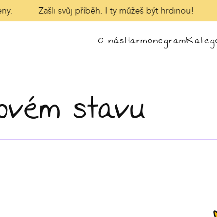
y.
Zašli svůj příběh. I ty můžeš být hrdinou!
V
O nás
Harmonogram
Katego
ovém stavu