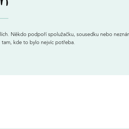
ím
hvílích. Někdo podpoří spolužačku, sousedku nebo nez
 tam, kde to bylo nejvíc potřeba.