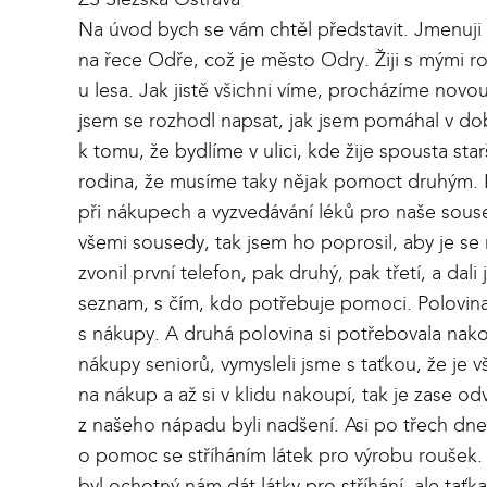
Na úvod bych se vám chtěl představit. Jmenuji
na řece Odře, což je město Odry. Žiji s mými 
u lesa. Jak jistě všichni víme, procházíme novo
jsem se rozhodl napsat, jak jsem pomáhal v d
k tomu, že bydlíme v ulici, kde žije spousta star
rodina, že musíme taky nějak pomoct druhým.
při nákupech a vyzvedávání léků pro naše souse
všemi sousedy, tak jsem ho poprosil, aby je s
zvonil první telefon, pak druhý, pak třetí, a dal
seznam, s čím, kdo potřebuje pomoci. Polovin
s nákupy. A druhá polovina si potřebovala nako
nákupy seniorů, vymysleli jsme s taťkou, že je
na nákup a až si v klidu nakoupí, tak je zase 
z našeho nápadu byli nadšení. Asi po třech dn
o pomoc se stříháním látek pro výrobu roušek.
byl ochotný nám dát látky pro stříhání, ale taťka