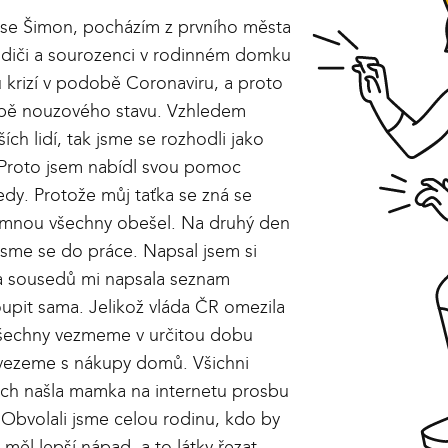
 se Šimon, pocházím z prvního města
rodiči a sourozenci v rodinném domku
u krizí v podobě Coronaviru, a proto
obě nouzového stavu. Vzhledem
ších lidí, tak jsme se rozhodli jako
 Proto jsem nabídl svou pomoc
dy. Protože můj taťka se zná se
e mnou všechny obešel. Na druhý den
i jsme se do práce. Napsal jsem si
a sousedů mi napsala seznam
upit sama. Jelikož vláda ČR omezila
 všechny vezmeme v určitou dobu
odvezeme s nákupy domů. Všichni
ech našla mamka na internetu prosbu
 Obvolali jsme celou rodinu, kdo by
 měl lepší nápad, a to látky řezat,