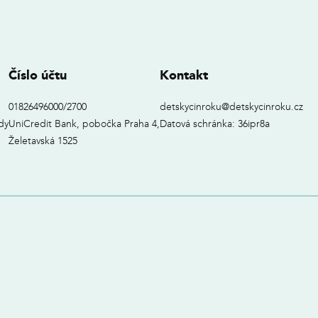
Číslo účtu
Kontakt
01826496000/2700
detskycinroku@detskycinroku.cz
dy
UniCredit Bank, pobočka Praha 4,
Datová schránka: 36ipr8a
Želetavská 1525