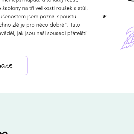
šablony na tři velikosti roušek a stůl,
 zkušenostem jsem poznal spoustu
šechno zlé je pro něco dobré“. Tato
věděl, jak jsou naši sousedi přátelští
mace