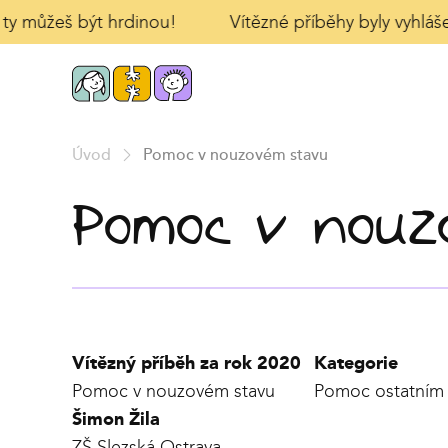
 ty můžeš být hrdinou!
Vítězné příběhy byly vyhlášen
Úvod
Pomoc v nouzovém stavu
Pomoc v nouz
Vítězný příběh za rok 2020
Kategorie
Pomoc v nouzovém stavu
Pomoc ostatním
Šimon Žila
ZŠ Slezská Ostrava