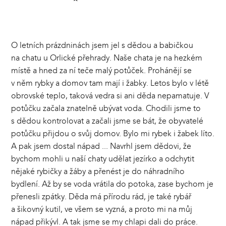
O letních prázdninách jsem jel s dědou a babičkou
na chatu u Orlické přehrady. Naše chata je na hezkém
místě a hned za ní teče malý potůček. Prohánějí se
v něm rybky a domov tam mají i žabky. Letos bylo v létě
obrovské teplo, taková vedra si ani děda nepamatuje. V
potůčku začala znatelně ubývat voda. Chodili jsme to
s dědou kontrolovat a začali jsme se bát, že obyvatelé
potůčku přijdou o svůj domov. Bylo mi rybek i žabek líto.
A pak jsem dostal nápad ... Navrhl jsem dědovi, že
bychom mohli u naší chaty udělat jezírko a odchytit
nějaké rybičky a žáby a přenést je do náhradního
bydlení. Až by se voda vrátila do potoka, zase bychom je
přenesli zpátky. Děda má přírodu rád, je také rybář
a šikovný kutil, ve všem se vyzná, a proto mi na můj
nápad přikývl. A tak jsme se my chlapi dali do práce.