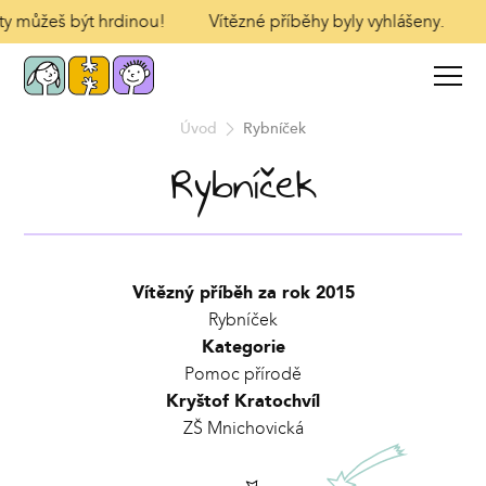
 ty můžeš být hrdinou!
Vítězné příběhy byly vyhlášeny.
Úvod
Rybníček
Rybníček
Vítězný příběh za rok 2015
Rybníček
Kategorie
Pomoc přírodě
Kryštof Kratochvíl
ZŠ Mnichovická