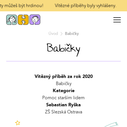
 ty můžeš být hrdinou!
Vítězné příběhy byly vyhlášeny.
Úvod
Babičky
Babičky
Vítězný příběh za rok 2020
Babičky
Kategorie
Pomoc starším lidem
Sebastian Ryška
ZŠ Slezská Ostrava