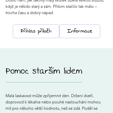
Došlo nám, jak takový malý skutek udělá velkou službu,
když je někdo starý a sám. Přitom stačilo tak málo –
trocha času a dobrý nápad.
Přihlas příběh
Informace
Pomoc starším lidem
Malá laskavost může zpříjemnit den. Držení dveří,
doprovod k lékařce nebo pouhé naslouchání mohou
mít pro někoho větší hodnotu, než se zdá. Poděl se