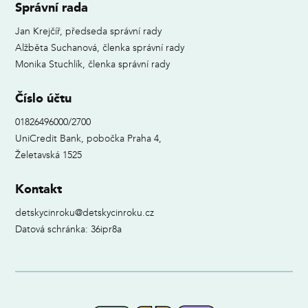
Správní rada
Jan Krejčíř, předseda správní rady
Alžběta Suchanová, členka správní rady
Monika Stuchlík, členka správní rady
Číslo účtu
01826496000/2700
UniCredit Bank, pobočka Praha 4,
Želetavská 1525
Kontakt
detskycinroku@detskycinroku.cz
Datová schránka: 36ipr8a