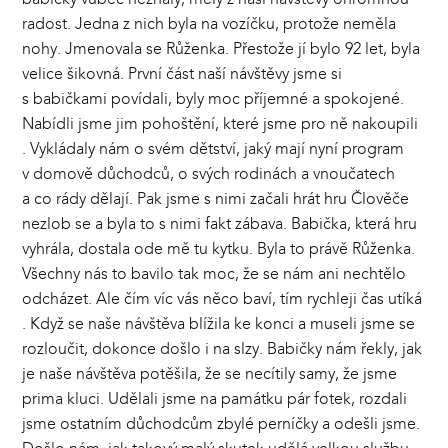
radost. Jedna z nich byla na vozíčku, protože neměla
nohy. Jmenovala se Růženka. Přestože jí bylo 92 let, byla
velice šikovná. První část naší návštěvy jsme si
s babičkami povídali, byly moc příjemné a spokojené.
Nabídli jsme jim pohoštění, které jsme pro ně nakoupili
. Vykládaly nám o svém dětství, jaký mají nyní program
v domově důchodců, o svých rodinách a vnoučatech
a co rády dělají. Pak jsme s nimi začali hrát hru Člověče
nezlob se a byla to s nimi fakt zábava. Babička, která hru
vyhrála, dostala ode mě tu kytku. Byla to právě Růženka.
Všechny nás to bavilo tak moc, že se nám ani nechtělo
odcházet. Ale čím víc vás něco baví, tím rychleji čas utíká
. Když se naše návštěva blížila ke konci a museli jsme se
rozloučit, dokonce došlo i na slzy. Babičky nám řekly, jak
je naše návštěva potěšila, že se necítily samy, že jsme
prima kluci. Udělali jsme na památku pár fotek, rozdali
jsme ostatním důchodcům zbylé perníčky a odešli jsme.