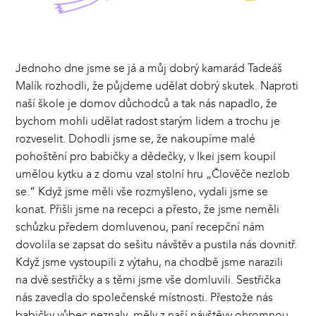
Jednoho dne jsme se já a můj dobrý kamarád Tadeáš
Malík rozhodli, že půjdeme udělat dobrý skutek. Naproti
naší škole je domov důchodců a tak nás napadlo, že
bychom mohli udělat radost starým lidem a trochu je
rozveselit. Dohodli jsme se, že nakoupíme malé
pohoštění pro babičky a dědečky, v Ikei jsem koupil
umělou kytku a z domu vzal stolní hru „Člověče nezlob
se.“ Když jsme měli vše rozmyšleno, vydali jsme se
konat. Přišli jsme na recepci a přesto, že jsme neměli
schůzku předem domluvenou, paní recepční nám
dovolila se zapsat do sešitu návštěv a pustila nás dovnitř.
Když jsme vystoupili z výtahu, na chodbě jsme narazili
na dvě sestřičky a s těmi jsme vše domluvili. Sestřička
nás zavedla do společenské místnosti. Přestože nás
babičky vůbec neznaly, měly z naší návštěvy ohromnou