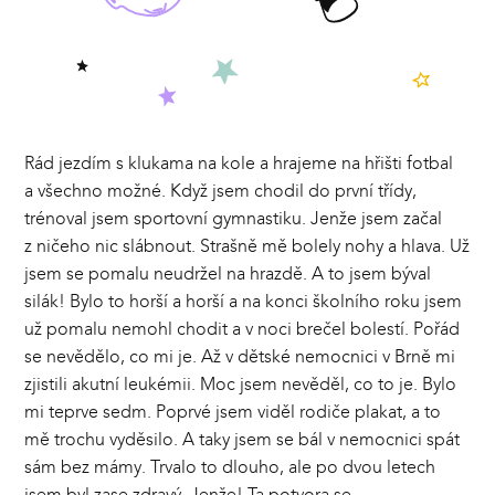
Rád jezdím s klukama na kole a hrajeme na hřišti fotbal
a všechno možné. Když jsem chodil do první třídy,
trénoval jsem sportovní gymnastiku. Jenže jsem začal
z ničeho nic slábnout. Strašně mě bolely nohy a hlava. Už
jsem se pomalu neudržel na hrazdě. A to jsem býval
silák! Bylo to horší a horší a na konci školního roku jsem
už pomalu nemohl chodit a v noci brečel bolestí. Pořád
se nevědělo, co mi je. Až v dětské nemocnici v Brně mi
zjistili akutní leukémii. Moc jsem nevěděl, co to je. Bylo
mi teprve sedm. Poprvé jsem viděl rodiče plakat, a to
mě trochu vyděsilo. A taky jsem se bál v nemocnici spát
sám bez mámy. Trvalo to dlouho, ale po dvou letech
jsem byl zase zdravý. Jenže! Ta potvora se