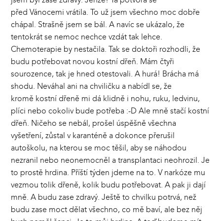
před Vánocemi vrátila. To už jsem všechno moc dobře
chápal. Strašně jsem se bál. A navíc se ukázalo, že
tentokrát se nemoc nechce vzdát tak lehce.
Chemoterapie by nestačila. Tak se doktoři rozhodli, že
budu potřebovat novou kostní dřeň. Mám čtyři
sourozence, tak je hned otestovali. A hurá! Brácha má
shodu. Neváhal ani na chviličku a nabídl se, že
kromě kostní dřeně mi dá klidně i nohu, ruku, ledvinu,
plíci nebo cokoliv bude potřeba :-D Ale mně stačí kostní
dřeň. Ničeho se nebál, prošel úspěšně všechna
vyšetření, zůstal v karanténě a dokonce přerušil
autoškolu, na kterou se moc těšil, aby se náhodou
nezranil nebo neonemocněl a transplantaci neohrozil. Je
to prostě hrdina. Příští týden jdeme na to. V narkóze mu
vezmou tolik dřeně, kolik budu potřebovat. A pak ji dají
mně. A budu zase zdravý. Ještě to chvilku potrvá, než
budu zase moct dělat všechno, co mě baví, ale bez něj