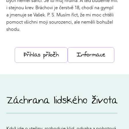
bych neměl šanci. Je to můj hrdina. A teď budeme mít
i stejnou krev. Bráchovi je čerstvě 18, chodí na gympl
a jmenuje se Vašek. P. S. Musím říct, že mi moc chtěli
pomoct všichni moji sourozenci, ale neměli bohužel
shodu.
Přihlas příběh
Informace
Záchrana lidského života
Když jde o vteřiny, rozhoduje klid, odvaha a pohotová