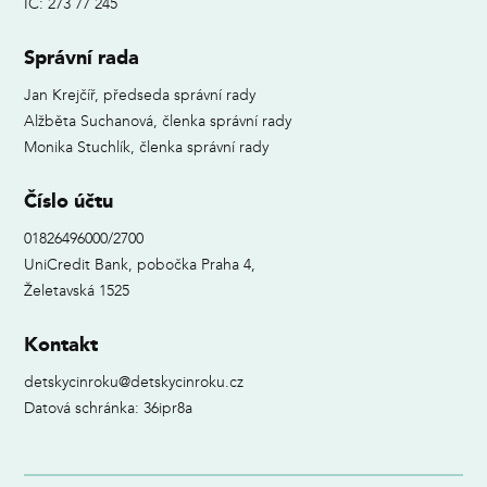
IČ: 273 77 245
Správní rada
Jan Krejčíř, předseda správní rady
Alžběta Suchanová, členka správní rady
Monika Stuchlík, členka správní rady
Číslo účtu
01826496000/2700
UniCredit Bank, pobočka Praha 4,
Želetavská 1525
Kontakt
detskycinroku@detskycinroku.cz
Datová schránka: 36ipr8a