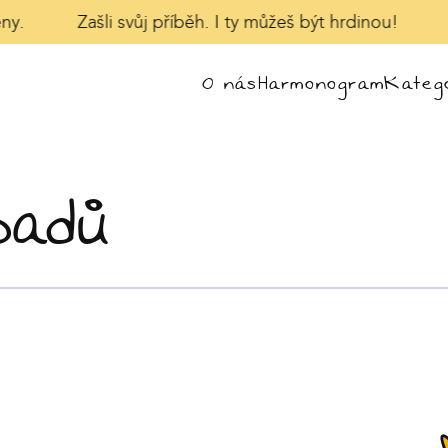
y.
Zašli svůj příběh. I ty můžeš být hrdinou!
V
O nás
Harmonogram
Katego
padů