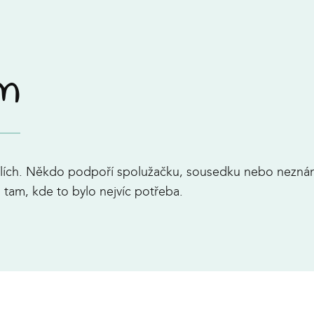
ím
hvílích. Někdo podpoří spolužačku, sousedku nebo nez
 tam, kde to bylo nejvíc potřeba.