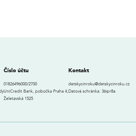
Číslo účtu
Kontakt
01826496000/2700
detskycinroku@detskycinroku.cz
dy
UniCredit Bank, pobočka Praha 4,
Datová schránka: 36ipr8a
Želetavská 1525