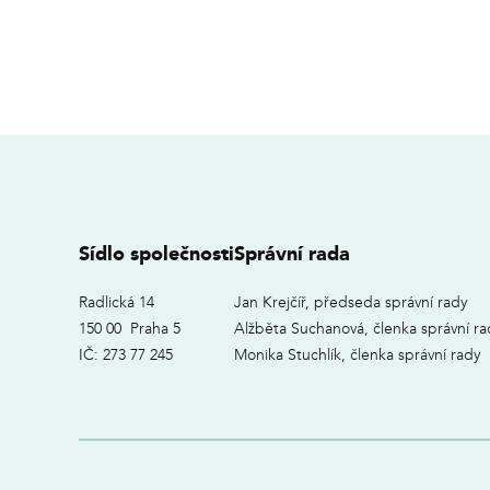
Sídlo společnosti
Správní rada
Radlická 14
Jan Krejčíř, předseda správní rady
150 00 Praha 5
Alžběta Suchanová, členka správní ra
IČ: 273 77 245
Monika Stuchlík, členka správní rady