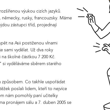
rozšířenou výukou cizích jazyků.
y, německy, rusky, francouzsky. Máme
jdou zástupci tříd, projednají
pět na Asii postiženou vlnami
je sami vydělat. Už dva roky
 na školné částkou 7 200 Kč.
" si vyděláváme sběrem starého
ným způsobem. Co takhle uspořádat
žek poslali lidem, kteří to nejvíce
mem nám pomohly paní učitelky
ma pronájem sálu a 7. duben 2005 se