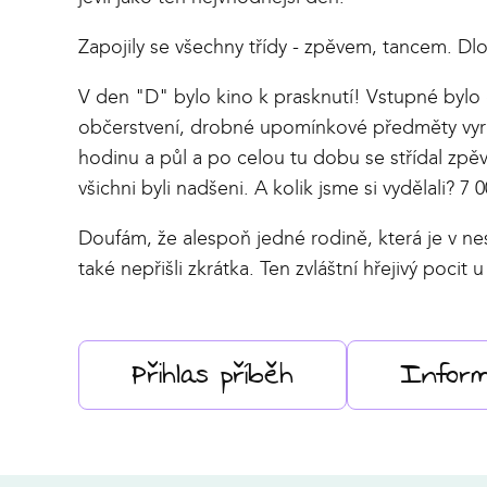
Zapojily se všechny třídy - zpěvem, tancem. Dlo
V den "D" bylo kino k prasknutí! Vstupné bylo
občerstvení, drobné upomínkové předměty vyr
hodinu a půl a po celou tu dobu se střídal zpě
všichni byli nadšeni. A kolik jsme si vydělali? 7 
Doufám, že alespoň jedné rodině, která je v n
také nepřišli zkrátka. Ten zvláštní hřejivý poci
Přihlas příběh
Infor