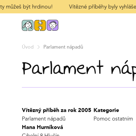
ty můžeš být hrdinou!
Vítězné příběhy byly vyhlášen
Úvod
Parlament nápadů
Parlament ná
Vítězný příběh za rok 2005
Kategorie
Parlament nápadů
Pomoc ostatním
Hana Hurníková
Cihelní 8 Hlučín