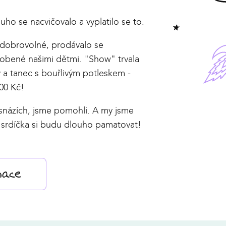
uho se nacvičovalo a vyplatilo se to.
 dobrovolné, prodávalo se
obené našimi dětmi. "Show" trvala
v a tanec s bouřlivým potleskem -
000 Kč!
esnázích, jsme pomohli. A my jsme
t u srdíčka si budu dlouho pamatovat!
mace