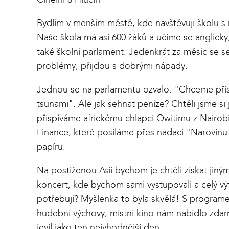
Bydlím v menším městě, kde navštěvuji školu s 
Naše škola má asi 600 žáků a učíme se anglick
také školní parlament. Jedenkrát za měsíc se se
problémy, přijdou s dobrými nápady.
Jednou se na parlamentu ozvalo: "Chceme přis
tsunami". Ale jak sehnat peníze? Chtěli jsme si 
přispíváme africkému chlapci Owitimu z Nairobi
Finance, které posíláme přes nadaci "Narovinu
papíru.
Na postiženou Asii bychom je chtěli získat ji
koncert, kde bychom sami vystupovali a celý výtě
potřebují? Myšlenka to byla skvělá! S progra
hudební výchovy, místní kino nám nabídlo zdar
jevil jako ten nejvhodnější den.