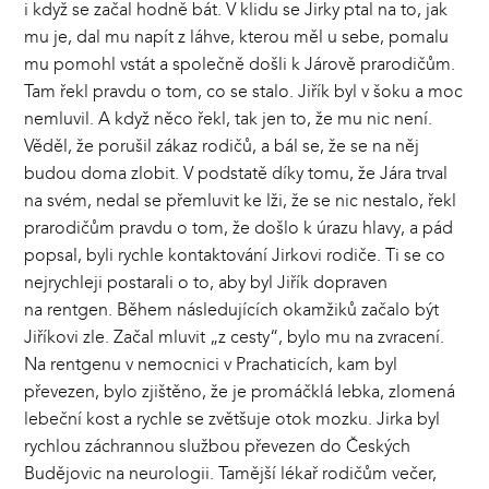
i když se začal hodně bát. V klidu se Jirky ptal na to, jak
mu je, dal mu napít z láhve, kterou měl u sebe, pomalu
mu pomohl vstát a společně došli k Járově prarodičům.
Tam řekl pravdu o tom, co se stalo. Jiřík byl v šoku a moc
nemluvil. A když něco řekl, tak jen to, že mu nic není.
Věděl, že porušil zákaz rodičů, a bál se, že se na něj
budou doma zlobit. V podstatě díky tomu, že Jára trval
na svém, nedal se přemluvit ke lži, že se nic nestalo, řekl
prarodičům pravdu o tom, že došlo k úrazu hlavy, a pád
popsal, byli rychle kontaktování Jirkovi rodiče. Ti se co
nejrychleji postarali o to, aby byl Jiřík dopraven
na rentgen. Během následujících okamžiků začalo být
Jiříkovi zle. Začal mluvit „z cesty“, bylo mu na zvracení.
Na rentgenu v nemocnici v Prachaticích, kam byl
převezen, bylo zjištěno, že je promáčklá lebka, zlomená
lebeční kost a rychle se zvětšuje otok mozku. Jirka byl
rychlou záchrannou službou převezen do Českých
Budějovic na neurologii. Tamější lékař rodičům večer,