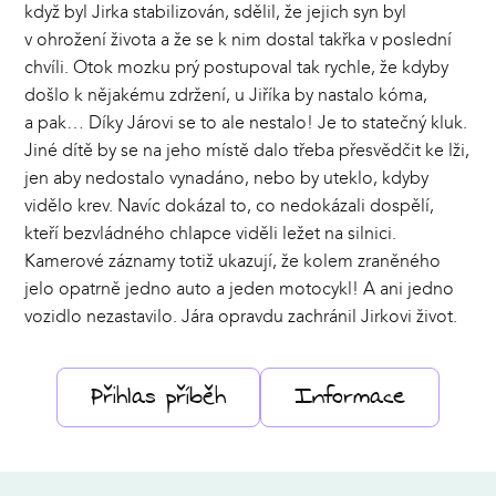
když byl Jirka stabilizován, sdělil, že jejich syn byl
v ohrožení života a že se k nim dostal takřka v poslední
chvíli. Otok mozku prý postupoval tak rychle, že kdyby
došlo k nějakému zdržení, u Jiříka by nastalo kóma,
a pak… Díky Járovi se to ale nestalo! Je to statečný kluk.
Jiné dítě by se na jeho místě dalo třeba přesvědčit ke lži,
jen aby nedostalo vynadáno, nebo by uteklo, kdyby
vidělo krev. Navíc dokázal to, co nedokázali dospělí,
kteří bezvládného chlapce viděli ležet na silnici.
Kamerové záznamy totiž ukazují, že kolem zraněného
jelo opatrně jedno auto a jeden motocykl! A ani jedno
vozidlo nezastavilo. Jára opravdu zachránil Jirkovi život.
Přihlas příběh
Informace