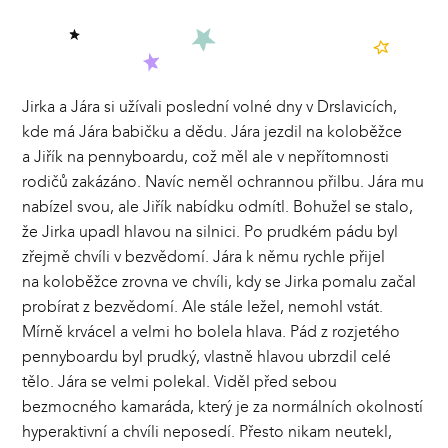
Jirka a Jára si užívali poslední volné dny v Drslavicích,
kde má Jára babičku a dědu. Jára jezdil na koloběžce
a Jiřík na pennyboardu, což měl ale v nepřítomnosti
rodičů zakázáno. Navíc neměl ochrannou přilbu. Jára mu
nabízel svou, ale Jiřík nabídku odmítl. Bohužel se stalo,
že Jirka upadl hlavou na silnici. Po prudkém pádu byl
zřejmě chvíli v bezvědomí. Jára k němu rychle přijel
na koloběžce zrovna ve chvíli, kdy se Jirka pomalu začal
probírat z bezvědomí. Ale stále ležel, nemohl vstát.
Mírně krvácel a velmi ho bolela hlava. Pád z rozjetého
pennyboardu byl prudký, vlastně hlavou ubrzdil celé
tělo. Jára se velmi polekal. Viděl před sebou
bezmocného kamaráda, který je za normálních okolností
hyperaktivní a chvíli neposedí. Přesto nikam neutekl,