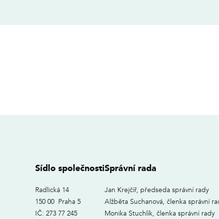
Sídlo společnosti
Správní rada
Radlická 14
Jan Krejčíř, předseda správní rady
150 00 Praha 5
Alžběta Suchanová, členka správní ra
IČ: 273 77 245
Monika Stuchlík, členka správní rady