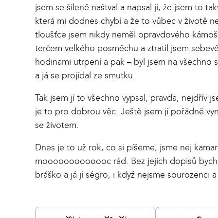
jsem se šíleně naštval a napsal jí, že jsem to 
která mi dodnes chybí a že to vůbec v životě 
tloušťce jsem nikdy neměl opravdového kámoše
terčem velkého posměchu a ztratil jsem sebev
hodinami utrpení a pak – byl jsem na všechno 
a já se projídal ze smutku.
Tak jsem jí to všechno vypsal, pravda, nejdřív js
je to pro dobrou věc. Ještě jsem jí pořádně vy
se životem.
Dnes je to už rok, co si píšeme, jsme nej kamar
mooooooooooooc rád. Bez jejích dopisů bych b
bráško a já jí ségro, i když nejsme sourozenci a