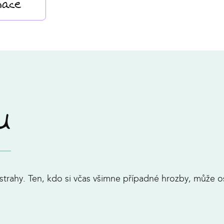
mace
u
 nástrahy. Ten, kdo si včas všimne případné hrozby, může o