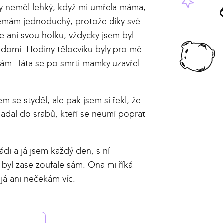
taky neměl lehký, když mi umřela máma,
nemám jednoduchý, protože díky své
 ani svou holku, vždycky jsem byl
ědomí. Hodiny tělocviku byly pro mě
sám. Táta se po smrti mamky uzavřel
em se styděl, ale pak jsem si řekl, že
nadal do srabů, kteří se neumí poprat
ádi a já jsem každý den, s ní
yl zase zoufale sám. Ona mi říká
 já ani nečekám víc.