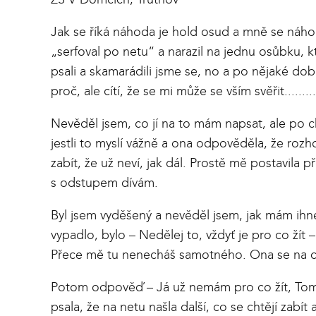
Jak se říká náhoda je hold osud a mně se náh
„serfoval po netu“ a narazil na jednu osůbku, kt
psali a skamarádili jsme se, no a po nějaké době
proč, ale cítí, že se mi může se vším svěřit...........
Nevěděl jsem, co jí na to mám napsat, ale po ch
jestli to myslí vážně a ona odpověděla, že rozh
zabít, že už neví, jak dál. Prostě mě postavila 
s odstupem dívám.
Byl jsem vyděšený a nevěděl jsem, jak mám ihn
vypadlo, bylo – Nedělej to, vždyť je pro co žít 
Přece mě tu nenecháš samotného. Ona se na chvi
Potom odpověď – Já už nemám pro co žít, Tome,
psala, že na netu našla další, co se chtějí zabít 