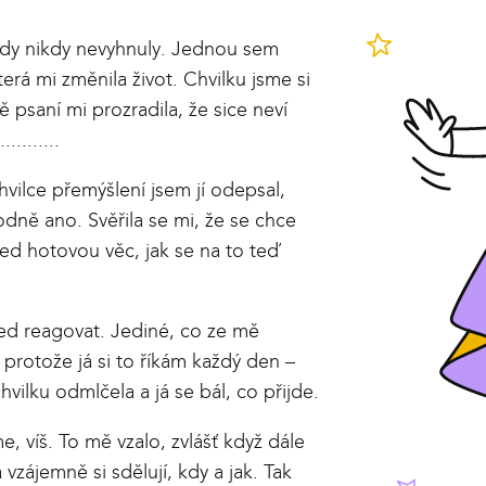
ody nikdy nevyhnuly. Jednou sem
erá mi změnila život. Chvilku jsme si
 psaní mi prozradila, že sice neví
.........
vilce přemýšlení jsem jí odepsal,
odně ano. Svěřila se mi, že se chce
před hotovou věc, jak se na to teď
ed reagovat. Jediné, co ze mě
– protože já si to říkám každý den –
lku odmlčela a já se bál, co přijde.
 víš. To mě vzalo, zvlášť když dále
a vzájemně si sdělují, kdy a jak. Tak