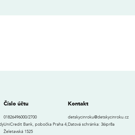
Číslo účtu
Kontakt
01826496000/2700
detskycinroku@detskycinroku.cz
dy
UniCredit Bank, pobočka Praha 4,
Datová schránka: 36ipr8a
Želetavská 1525