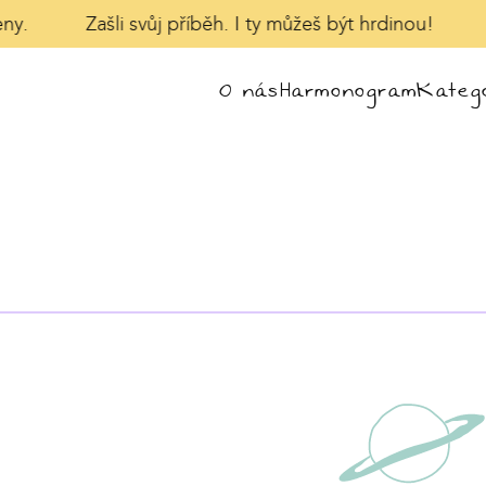
y.
Zašli svůj příběh. I ty můžeš být hrdinou!
V
O nás
Harmonogram
Katego