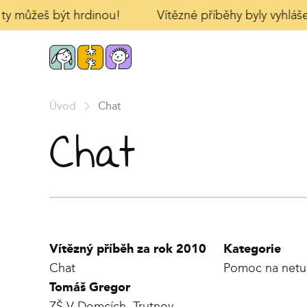
ty můžeš být hrdinou!
Vítězné příběhy byly vyhlášen
Úvod
Chat
Chat
Vítězný příběh za rok 2010
Kategorie
Chat
Pomoc na netu
Tomáš Gregor
ZŠ V Domcích, Trutnov