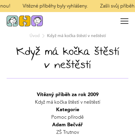
inou!
Vítězné příběhy byly vyhlášeny.
Zašli svůj příběh.
Úvod
Když má kočka štěstí v neštěstí
Když má kočka štěstí
v neštěstí
Vítězný příběh za rok 2009
Když má kočka štěstí v neštěstí
Kategorie
Pomoc přírodě
Adam Bečvář
ZŠ Trutnov