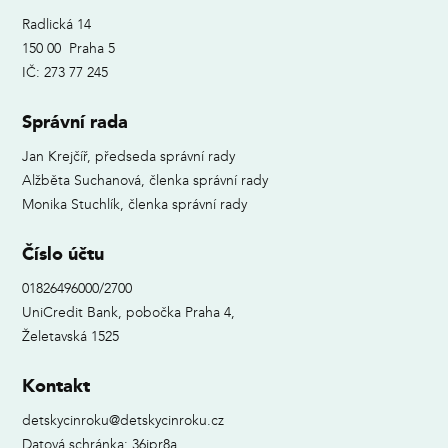
Radlická 14
150 00 Praha 5
IČ: 273 77 245
Správní rada
Jan Krejčíř, předseda správní rady
Alžběta Suchanová, členka správní rady
Monika Stuchlík, členka správní rady
Číslo účtu
01826496000/2700
UniCredit Bank, pobočka Praha 4,
Želetavská 1525
Kontakt
detskycinroku@detskycinroku.cz
Datová schránka: 36ipr8a