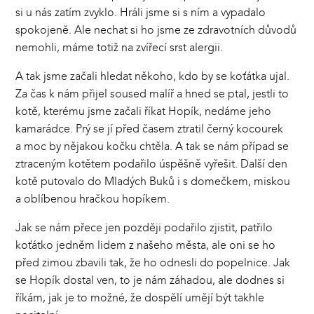
si u nás zatím zvyklo. Hráli jsme si s ním a vypadalo
spokojeně. Ale nechat si ho jsme ze zdravotních důvodů
nemohli, máme totiž na zvířecí srst alergii.
A tak jsme začali hledat někoho, kdo by se koťátka ujal.
Za čas k nám přijel soused malíř a hned se ptal, jestli to
kotě, kterému jsme začali říkat Hopík, nedáme jeho
kamarádce. Prý se jí před časem ztratil černý kocourek
a moc by nějakou kočku chtěla. A tak se nám případ se
ztraceným kotětem podařilo úspěšně vyřešit. Další den
kotě putovalo do Mladých Buků i s domečkem, miskou
a oblíbenou hračkou hopíkem.
Jak se nám přece jen později podařilo zjistit, patřilo
koťátko jedněm lidem z našeho města, ale oni se ho
před zimou zbavili tak, že ho odnesli do popelnice. Jak
se Hopík dostal ven, to je nám záhadou, ale dodnes si
říkám, jak je to možné, že dospělí umějí být takhle