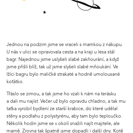
Jednou na podzim jsme se vraceli s mamkou z nákupu.
U nás v ulici se opravovala cesta a na kraji u lesa stál
bagr. Najednou jsme uslyšeli slabé zakňourání, a když
jsme přišli blíž, tak už jsme slyšeli slabé mňoukání. Ve
lžíci bagru bylo maličké strakaté a hodně umolousané
koťátko.
Třáslo se zimou, a tak jsme ho vzali k nám na terásku
a dali mu najíst. Večer už bylo opravdu chladno, a tak mu
taťka vyrobil bydlení ze starší krabice, do které udělal
stěny a podlahu z polystyrénu, aby tam bylo teploučko.
Několik hodin jsme se v okolí snažili najít majitele, ale
marně. Zrovna tak špatně jsme dopadli i další dny. Kotě