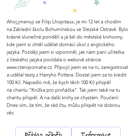
Ahoj,jmenuji se Filip Lhopitaux, je mi 12 let a chodím
na Základní školu Bohumínskou ve Slezské Ostravě. Bylo
krásné slunečné pondělí a já šel do městské knihovny,
kde jsem si chtěl udělat domácí úkol z anglického
jazyka. Později jsem si vzpomněl, jak nám paní učitelka
z českého jazyka povídala o webové stránce
www.ctenipomaha.cz. Připojil jsem se na ni, zaregistroval
a udělal testy z Harryho Pottera. Dostal jsem za to kredit
100 Kč. Napadlo mě, že bych těch 100 Kč přispěl
na charitu "Knížka pro prvňáčka". Tak jsem také na tu
charitu přispěl. A na další knihy se chystám. Poučení:
Dnes vím, že tím, že rád čtu, můžu přispět na dobrou
věc.
Přihlas příběh
Informace