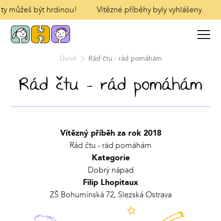
I ty můžeš být hrdinou!
Vítězné příběhy byly vyhlášeny.
Úvod
Rád čtu - rád pomáhám
Rád čtu - rád pomáhám
Vítězný příběh za rok 2018
Rád čtu - rád pomáhám
Kategorie
Dobrý nápad
Filip Lhopitaux
ZŠ Bohumínská 72, Slezská Ostrava