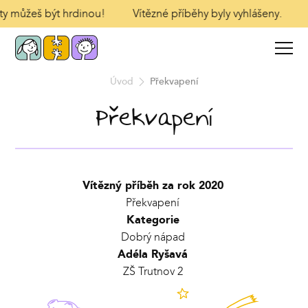
 ty můžeš být hrdinou!
Vítězné příběhy byly vyhlášeny.
Úvod
Překvapení
Překvapení
Vítězný příběh za rok 2020
Překvapení
Kategorie
Dobrý nápad
Adéla Ryšavá
ZŠ Trutnov 2