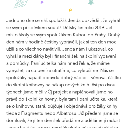
Jednoho dne se náš spolužák Jenda dozvěděl, že vyhrál
se svým příspěvkem soutěž Dětský čin roku 2019. Jel
místo školy se svým spolužákem Kubou do Prahy. Druhý
den nám v hodině češtiny vyprávěli, jak si ten den moc
užili a co všechno navštívili. Jenda nám i ukazoval, co
vyhrál a mezi dárky byl i finanční šek na školní vybavení
a pomůcky. Paní učitelka nám hned řekla, že máme
vymyslet, za co peníze utratíme, co vylepšíme. Nás se
spolužáky napadl opravdu dobrý nápad – věnovat částku
do školní knihovny na nákup nových knih. Asi po dvou
týdnech jsme měli v Čj projekt a naplánovali jsme ho
právě do školní knihovny, byla tam i paní učitelka, která
se o knihovnu stará, půjčuje i objednává pro žáky knihy
třeba z Fragmentu nebo Albatrosu. Již předem jsme se
domluvili, že jí ten den šek předáme a uděláme jí radost.
Jenda ho držel v ruce, my stáli okolo něj a paní učitelka,