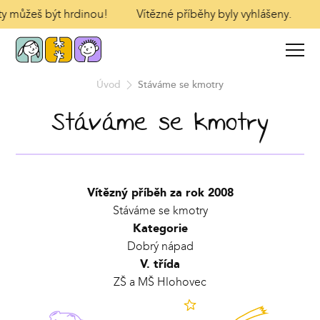
 ty můžeš být hrdinou!
Vítězné příběhy byly vyhlášeny.
Úvod
Stáváme se kmotry
Stáváme se kmotry
Vítězný příběh za rok 2008
Stáváme se kmotry
Kategorie
Dobrý nápad
V. třída
ZŠ a MŠ Hlohovec