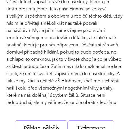
v šesti letech zapsali právě do naší školy, kterou jim
tímto prezentujeme. Tato naše činnost se setkává
s velkým úspěchem a obdivem u rodičů těchto dětí, vždy
nás mile přivítají a několikrát nás také pozvali
na návštěvu. My se při ní samozřejmě jako vzorní
kmotrové věnujeme především děťátku, ale také malé
hostině, která je pro nás připravena. Děvčata si zároveň
domluví případné hlídání, pokud to bude potřeba, no
a chlapci to omrknou, jak to v životě chodí a co je vůbec
za štěstí jednou čeká. Zatím nás nikdo nezklamal, rodiče
slíbili, že určitě své děti zapíší k nám, do naší školičky. A
tak se my, žáci a učitelé ZŠ Hlohovec, snažíme zachránit
naší školu před všemožnými negativními vlivy a tlaky,
které na nás doléhají úbytkem žáků. Situace není
jednoduchá, ale my věříme, že se vše obrátí k lepšímu.
Přihlas příběh
Informace