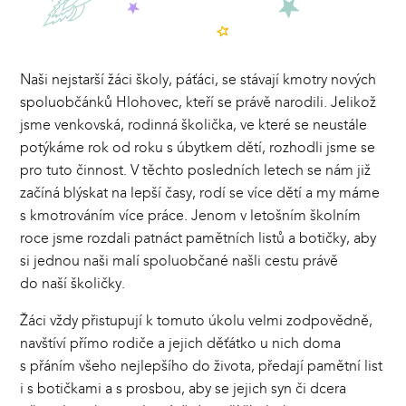
Naši nejstarší žáci školy, páťáci, se stávají kmotry nových
spoluobčánků Hlohovec, kteří se právě narodili. Jelikož
jsme venkovská, rodinná školička, ve které se neustále
potýkáme rok od roku s úbytkem dětí, rozhodli jsme se
pro tuto činnost. V těchto posledních letech se nám již
začíná blýskat na lepší časy, rodí se více dětí a my máme
s kmotrováním více práce. Jenom v letošním školním
roce jsme rozdali patnáct pamětních listů a botičky, aby
si jednou naši malí spoluobčané našli cestu právě
do naší školičky.
Žáci vždy přistupují k tomuto úkolu velmi zodpovědně,
navštíví přímo rodiče a jejich děťátko u nich doma
s přáním všeho nejlepšího do života, předají pamětní list
i s botičkami a s prosbou, aby se jejich syn či dcera