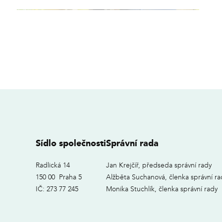
Sídlo společnosti
Správní rada
Radlická 14
Jan Krejčíř, předseda správní rady
150 00 Praha 5
Alžběta Suchanová, členka správní ra
IČ: 273 77 245
Monika Stuchlík, členka správní rady