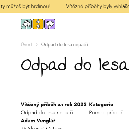
 ty můžeš být hrdinou!
Vítězné příběhy byly vyhlášen
Úvod
Odpad do lesa nepatří
Odpad do lesa
Vítězný příběh za rok 2022
Kategorie
Odpad do lesa nepatří
Pomoc přírodě
Adam Venglář
ZŠ Slezská Ostrava