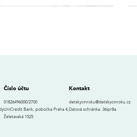
Číslo účtu
Kontakt
01826496000/2700
detskycinroku@detskycinroku.cz
dy
UniCredit Bank, pobočka Praha 4,
Datová schránka: 36ipr8a
Želetavská 1525