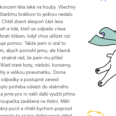
 koncem léta také na houby. Všechny
. Staršímu bráškovi to jednou nedalo
. Chtěl zbavit alespoň část lesa
i a lidé, kteří se odpadu v lese
bratr blázen, když chce uklízet cizí
uje pomoc. Takže jsem si vzal to
 ním, abych pomohl jemu, ale hlavně
 strašně rád, že jsem mu přišel
íklad staré boty, nádobí, konzervy,
 cihly a velikou pneumatiku. Doma
tní odpadky a postupně zanesli
 bylo potřeba odvézt do sběrného
 jsme pro ni našli další využití přímo
houpačka zavěšená na třešni. Měli
obrý pocit a chtěli bychom poprosit
protože to za ten dobrý pocit vážně