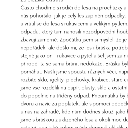
Často chodíme s rodiči do lesa na procházky a
nás pohoršilo, jak je celý les zaplněn odpadky
a vrátil se do lesa s rukavicemi a velikým pytlem
odpadu, který tam nanosili nezodpovědní houbař
zbavují záměrně. Zpočátku jsem si myslel, že je 
nepořádek, ale došlo mi, že les i bráška potřeb
stejné jako on - rukavice a pytel a šel jsem za
přírodě, ta se sama bránit nedokáže. Bráška byl
pomáhat. Našli jsme spoustu různých věcí, např
rozbité sklo, igelity, plechovky, krabice, staré
jsme vše rozdělili na papír, plasty, sklo a osta
do popelnic na tříděný odpad. Pneumatiku by
dvoru a navíc za poplatek, ale s pomocí dědečka
u nás na zahradě, kde nám dodnes slouží jako 
jsme s bráškou z uklizeného lesa a okolí moc d
ostatní, aby také kolem svých domovů uklidili, 