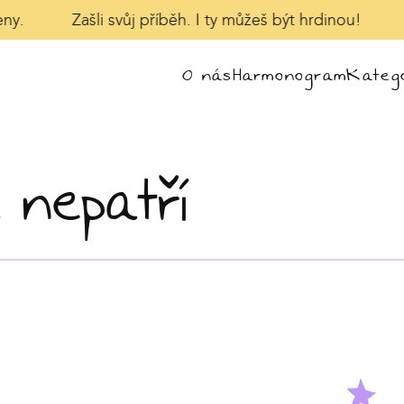
y.
Zašli svůj příběh. I ty můžeš být hrdinou!
V
O nás
Harmonogram
Katego
 nepatří