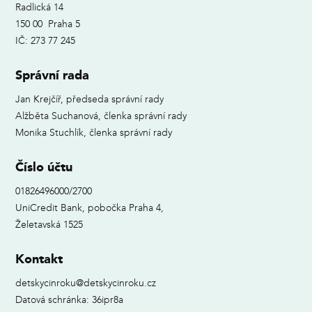
Radlická 14
150 00 Praha 5
IČ: 273 77 245
Správní rada
Jan Krejčíř, předseda správní rady
Alžběta Suchanová, členka správní rady
Monika Stuchlík, členka správní rady
Číslo účtu
01826496000/2700
UniCredit Bank, pobočka Praha 4,
Želetavská 1525
Kontakt
detskycinroku@detskycinroku.cz
Datová schránka: 36ipr8a