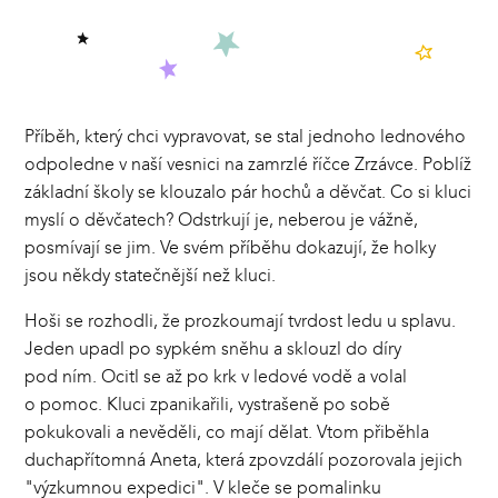
Příběh, který chci vypravovat, se stal jednoho lednového
odpoledne v naší vesnici na zamrzlé říčce Zrzávce. Poblíž
základní školy se klouzalo pár hochů a děvčat. Co si kluci
myslí o děvčatech? Odstrkují je, neberou je vážně,
posmívají se jim. Ve svém příběhu dokazují, že holky
jsou někdy statečnější než kluci.
Hoši se rozhodli, že prozkoumají tvrdost ledu u splavu.
Jeden upadl po sypkém sněhu a sklouzl do díry
pod ním. Ocitl se až po krk v ledové vodě a volal
o pomoc. Kluci zpanikařili, vystrašeně po sobě
pokukovali a nevěděli, co mají dělat. Vtom přiběhla
duchapřítomná Aneta, která zpovzdálí pozorovala jejich
"výzkumnou expedici". V kleče se pomalinku