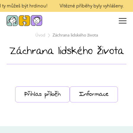
 I ty můžeš být hrdinou!
Vítězné příběhy byly vyhlášeny.
Úvod
Záchrana lidského života
Záchrana lidského života
Přihlas příběh
Informace