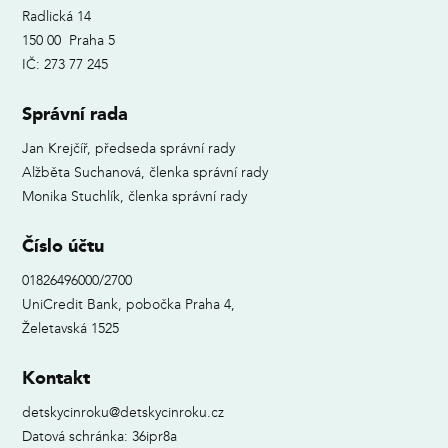
Radlická 14
150 00 Praha 5
IČ: 273 77 245
Správní rada
Jan Krejčíř, předseda správní rady
Alžběta Suchanová, členka správní rady
Monika Stuchlík, členka správní rady
Číslo účtu
01826496000/2700
UniCredit Bank, pobočka Praha 4,
Želetavská 1525
Kontakt
detskycinroku@detskycinroku.cz
Datová schránka: 36ipr8a