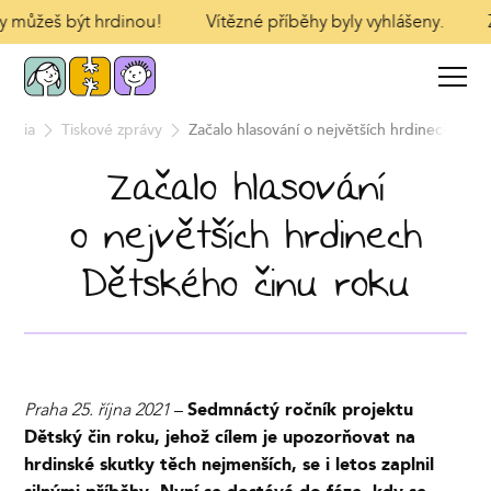
ty můžeš být hrdinou!
Vítězné příběhy byly vyhlášeny.
Z
média
Tiskové zprávy
Začalo hlasování o největších hrdinech Dět
Začalo hlasování
o největších hrdinech
Dětského činu roku
Praha 25. října 2021
–
Sedmnáctý ročník projektu
Dětský čin roku, jehož cílem je upozorňovat na
hrdinské skutky těch nejmenších, se i letos zaplnil