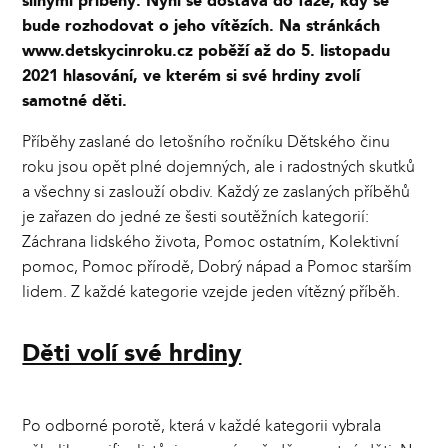
silnými příběhy. Nyní se dostává do fáze, kdy se
bude rozhodovat o jeho vítězích. Na stránkách
www.detskycinroku.cz poběží až do 5. listopadu
2021 hlasování, ve kterém si své hrdiny zvolí
samotné děti.
Příběhy zaslané do letošního ročníku Dětského činu
roku jsou opět plné dojemných, ale i radostných skutků
a všechny si zaslouží obdiv. Každý ze zaslaných příběhů
je zařazen do jedné ze šesti soutěžních kategorií:
Záchrana lidského života, Pomoc ostatním, Kolektivní
pomoc, Pomoc přírodě, Dobrý nápad a Pomoc starším
lidem. Z každé kategorie vzejde jeden vítězný příběh.
Děti volí své hrdiny
Po odborné porotě, která v každé kategorii vybrala