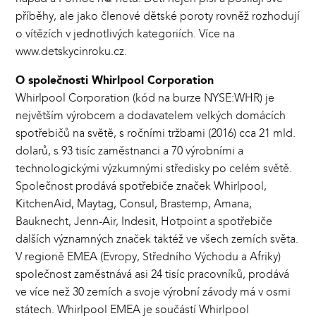
příběhy, ale jako členové dětské poroty rovněž rozhodují
o vítězích v jednotlivých kategoriích. Více na
www.detskycinroku.cz.
O společnosti Whirlpool Corporation
Whirlpool Corporation (kód na burze NYSE:WHR) je
největším výrobcem a dodavatelem velkých domácích
spotřebičů na světě, s ročními tržbami (2016) cca 21 mld.
dolarů, s 93 tisíc zaměstnanci a 70 výrobními a
technologickými výzkumnými středisky po celém světě.
Společnost prodává spotřebiče značek Whirlpool,
KitchenAid, Maytag, Consul, Brastemp, Amana,
Bauknecht, Jenn-Air, Indesit, Hotpoint a spotřebiče
dalších významných značek taktéž ve všech zemích světa.
V regioně EMEA (Evropy, Středního Východu a Afriky)
společnost zaměstnává asi 24 tisíc pracovníků, prodává
ve více než 30 zemích a svoje výrobní závody má v osmi
státech. Whirlpool EMEA je součástí Whirlpool