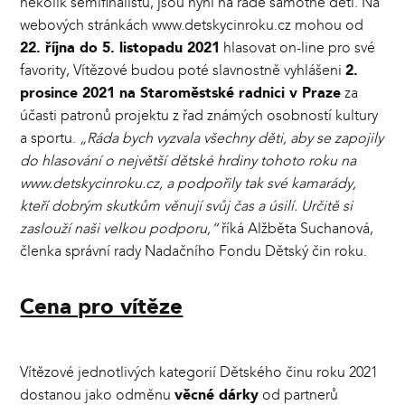
několik semifinalistů, jsou nyní na řadě samotné děti. Na
webových stránkách www.detskycinroku.cz mohou od
22. října do 5. listopadu 2021
hlasovat on-line pro své
favority, Vítězové budou poté slavnostně vyhlášeni
2.
prosince 2021 na Staroměstské radnici v Praze
za
účasti patronů projektu z řad známých osobností kultury
a sportu.
„Ráda bych vyzvala všechny děti, aby se zapojily
do hlasování o největší dětské hrdiny tohoto roku na
www.detskycinroku.cz, a podpořily tak své kamarády,
kteří dobrým skutkům věnují svůj čas a úsilí. Určitě si
zaslouží naši velkou podporu,“
říká Alžběta Suchanová,
členka správní rady Nadačního Fondu Dětský čin roku.
Cena pro vítěze
Vítězové jednotlivých kategorií Dětského činu roku 2021
dostanou jako odměnu
věcné dárky
od partnerů