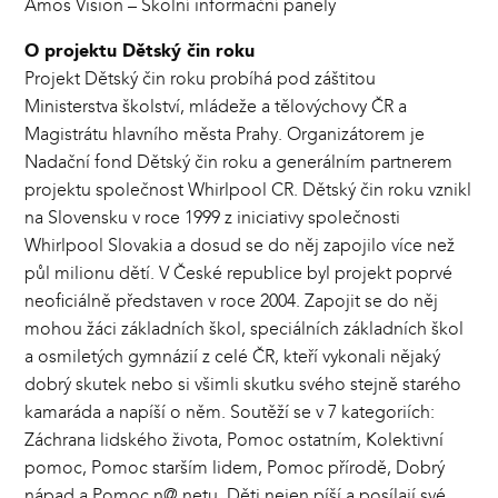
Ámos Vision – Školní informační panely
O projektu Dětský čin roku
Projekt Dětský čin roku probíhá pod záštitou
Ministerstva školství, mládeže a tělovýchovy ČR a
Magistrátu hlavního města Prahy. Organizátorem je
Nadační fond Dětský čin roku a generálním partnerem
projektu společnost Whirlpool CR. Dětský čin roku vznikl
na Slovensku v roce 1999 z iniciativy společnosti
Whirlpool Slovakia a dosud se do něj zapojilo více než
půl milionu dětí. V České republice byl projekt poprvé
neoficiálně představen v roce 2004. Zapojit se do něj
mohou žáci základních škol, speciálních základních škol
a osmiletých gymnázií z celé ČR, kteří vykonali nějaký
dobrý skutek nebo si všimli skutku svého stejně starého
kamaráda a napíší o něm. Soutěží se v 7 kategoriích:
Záchrana lidského života, Pomoc ostatním, Kolektivní
pomoc, Pomoc starším lidem, Pomoc přírodě, Dobrý
nápad a Pomoc n@ netu. Děti nejen píší a posílají své