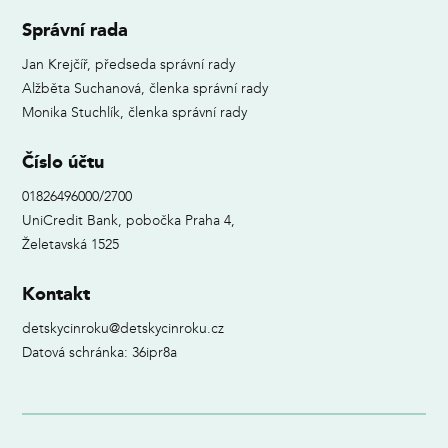
Správní rada
Jan Krejčíř, předseda správní rady
Alžběta Suchanová, členka správní rady
Monika Stuchlík, členka správní rady
Číslo účtu
01826496000/2700
UniCredit Bank, pobočka Praha 4,
Želetavská 1525
Kontakt
detskycinroku@detskycinroku.cz
Datová schránka: 36ipr8a