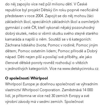
do něj zapojilo více než půl milionu dětí. V České
republice byl projekt Dětský čin roku poprvé neoficiálně
představen v roce 2004. Zapojit se do něj mohou žáci
základních škol, speciálních základních škol a osmiletých
gymnázií z celé ČR, kteří vykonali nějaký pozoruhodný
dobrý skutek, nebo si všimli skutku svého stejně starého
kamaráda a napíší o něm. Soutěží se v 6 kategoriích:
Záchrana lidského života; Pomoc v rodině; Pomoc jiným
dětem; Pomoc ostatním lidem; Pomoc přírodě a Dobrý
nápad. Děti nejen píší a posílají své příběhy, ale jako
členové dětské poroty rovněž rozhodují o vítězích
v jednotlivých kategoriích. Více na
www.detskycinroku.cz.
O společnosti Whirlpool
Whirlpool Europe je dceřinou společností ve výhradním
vlastnictví Whirlpool Corporation. Zaměstnává 14 000
lidí, je přítomna ve více než 30 zemích Evropy a své
výrobní závody má v sedmi zemích. Společnost