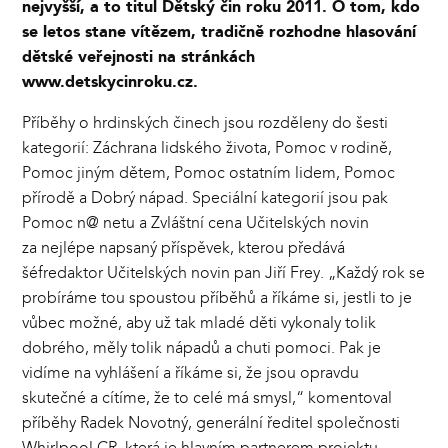
nejvyšší, a to titul Dětský čin roku 2011. O tom, kdo
se letos stane vítězem, tradičně rozhodne hlasování
dětské veřejnosti na stránkách
www.detskycinroku.cz.
Příběhy o hrdinských činech jsou rozděleny do šesti
kategorií: Záchrana lidského života, Pomoc v rodině,
Pomoc jiným dětem, Pomoc ostatním lidem, Pomoc
přírodě a Dobrý nápad. Speciální kategorií jsou pak
Pomoc n@ netu a Zvláštní cena Učitelských novin
za nejlépe napsaný příspěvek, kterou předává
šéfredaktor Učitelských novin pan Jiří Frey. „Každý rok se
probíráme tou spoustou příběhů a říkáme si, jestli to je
vůbec možné, aby už tak mladé děti vykonaly tolik
dobrého, měly tolik nápadů a chuti pomoci. Pak je
vidíme na vyhlášení a říkáme si, že jsou opravdu
skutečné a cítíme, že to celé má smysl,“ komentoval
příběhy Radek Novotný, generální ředitel společnosti
Whirlpool CR, která je hlavním partnerem projektu.