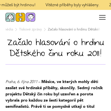
y můžeš být hrdinou!
Vítězné příběhy byly vyhlášeny.
Za
ro média
Tiskové zprávy
Začalo hlasování o hrdinu Dětského činu
Začalo hlasování o hrdinu
Dětského činu roku 2011!
Praha, 6. října 2011
–
Měsíce, ve kterých mohly děti
zasílat své hrdinské příběhy, skončily. Sedmý ročník
projektu Dětský čin roku byl uzavřen a porota
vybrala pro každou ze šesti kategorií pět
semifinalistů. Právě ti se pomyslně utkají o titul