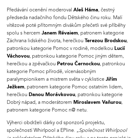
Předávání ocenění moderoval
Aleš Háma
, čestný
předseda nadačního fondu Dětského činu roku. Malí
vítězové poté přítomným divákům přečetli své příběhy
spolu s hercem
Janem Révaiem
, patronem kategorie
Záchrana lidského života, herečkou
Terezou Brodskou
,
patronkou kategorie Pomoc v rodině, modelkou
Lucií
Váchovou
, patronkou kategorie Pomoc jiným dětem,
herečkou a zpěvačkou
Petrou Černockou
, patronkou
kategorie Pomoc přírodě, vícenásobným
paralympionikem a mistrem světa v cyklistice
Jiřím
Ježkem
, patronem kategorie Pomoc ostatním lidem,
herečkou
Danou Morávkovou
, patronkou kategorie
Dobrý nápad, a moderátorem
Miroslavem Vaňurou
,
patronem kategorie Pomoc n@ netu.
Výherci obdrželi dárky od sponzorů projektu,
společností Whirlpool a EPline. „
Společnost Whirlpool
je zakladatelem Dětského činu roku a na tento projekt je