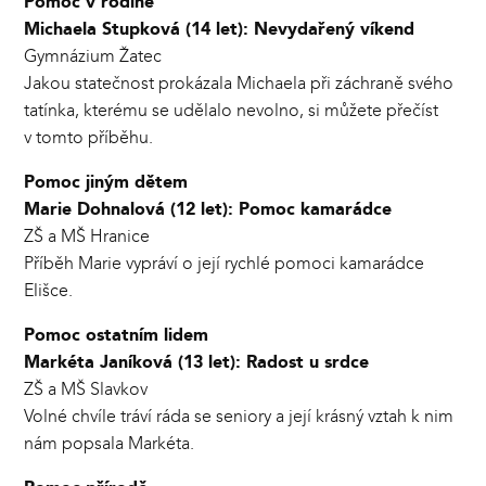
Pomoc v rodině
Michaela Stupková (14 let): Nevydařený víkend
Gymnázium Žatec
Jakou statečnost prokázala Michaela při záchraně svého
tatínka, kterému se udělalo nevolno, si můžete přečíst
v tomto příběhu.
Pomoc jiným dětem
Marie Dohnalová (12 let): Pomoc kamarádce
ZŠ a MŠ Hranice
Příběh Marie vypráví o její rychlé pomoci kamarádce
Elišce.
Pomoc ostatním lidem
Markéta Janíková (13 let): Radost u srdce
ZŠ a MŠ Slavkov
Volné chvíle tráví ráda se seniory a její krásný vztah k nim
nám popsala Markéta.