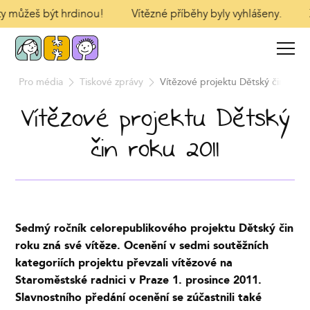
 ty můžeš být hrdinou!
Vítězné příběhy byly vyhlášeny.
Z
d
Pro média
Tiskové zprávy
Vítězové projektu Dětský čin roku
Vítězové projektu Dětský
čin roku 2011
Sedmý ročník celorepublikového projektu Dětský čin
roku zná své vítěze. Ocenění v sedmi soutěžních
kategoriích projektu převzali vítězové na
Staroměstské radnici v Praze 1. prosince 2011.
Slavnostního předání ocenění se zúčastnili také