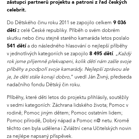
zástupci partnerů projektu a patroni z řad českých
celebrit.
Do Dětského činu roku 2011 se zapojilo celkem
9 036
dětí
z celé České republiky. Příběh o svém dobrém
skutku nebo činu stejně starého kamaráda letos poslalo
541 dětí
a do následného hlasování o nejlepší příběhy
v jednotlivých kategoriích se zapojilo
8 495 dětí
. „
Každý
rok jsme příjemně překvapeni, kolik dětí nám zašle svoje
příběhy a podpoří svoje kamarády. Nejlepší zprávou ale
je, že děti stále konají dobro
,“ uvedl Ján Živný, předseda
nadačního fondu Dětský čin roku.
Příběhy, které děti letos do projektu přihlásily, soutěžily
v sedmi kategoriích: Záchrana lidského života; Pomoc v
rodině; Pomoc jiným dětem; Pomoc ostatním lidem;
Pomoc přírodě, Dobrý nápad a Pomoc n@ netu. Kromě
těchto cen byla udělena i Zvláštní cena Učitelských novin
za nejlépe napsaný příspěvek.