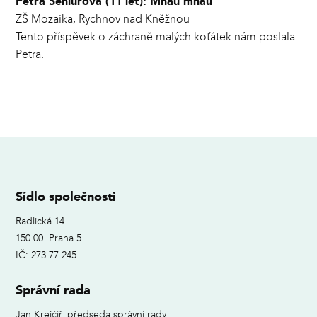
Petra Seniurová (11 let): Mňau mňau
ZŠ Mozaika, Rychnov nad Kněžnou
Tento příspěvek o záchraně malých koťátek nám poslala
Petra.
Sídlo společnosti
Radlická 14
150 00 Praha 5
IČ: 273 77 245
Správní rada
Jan Krejčíř, předseda správní rady