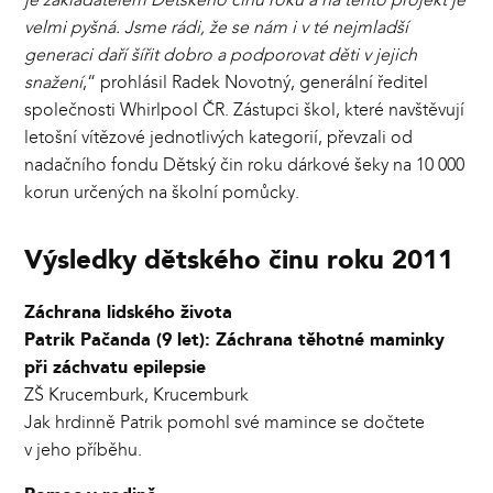
velmi pyšná. Jsme rádi, že se nám i v té nejmladší
generaci daří šířit dobro a podporovat děti v jejich
snažení
,“ prohlásil Radek Novotný, generální ředitel
společnosti Whirlpool ČR. Zástupci škol, které navštěvují
letošní vítězové jednotlivých kategorií, převzali od
nadačního fondu Dětský čin roku dárkové šeky na 10 000
korun určených na školní pomůcky.
Výsledky dětského činu roku 2011
Záchrana lidského života
Patrik Pačanda (9 let): Záchrana těhotné maminky
při záchvatu epilepsie
ZŠ Krucemburk, Krucemburk
Jak hrdinně Patrik pomohl své mamince se dočtete
v jeho příběhu.