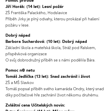
Pomoc přírodě
Jiří Horák: (14 let): Lesní požár
ZŠ Františka Palackého, Hodslavice
Příběh Jirky je plný odvahy, kterou prokázal při hašení
požáru v lese.
Dobrý nápad
Barbora Suchardová: (10 let): Dobrý nápad
Základní škola a mateřská škola, Stráž pod Ralskem,
příspěvková organizace
O svůj dobrodružný příběh se s námi podělila Bára.
Pomoc n@ netu
Tomáš Jedlička (13 let): Snad zachránil i život
ZŠ a MŠ Slavkov
Tomáš popsal příběh svého kamaráda Ondry, který snad
díky počítačové hře zachránil život někomu druhému.
Zvláštní cena Učitelských novin: