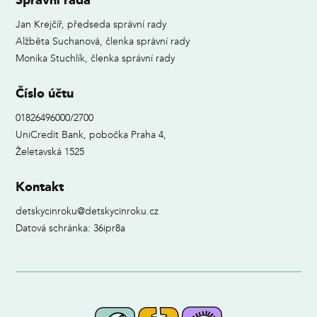
Správní rada
Jan Krejčíř, předseda správní rady
Alžběta Suchanová, členka správní rady
Monika Stuchlík, členka správní rady
Číslo účtu
01826496000/2700
UniCredit Bank, pobočka Praha 4,
Želetavská 1525
Kontakt
detskycinroku@detskycinroku.cz
Datová schránka: 36ipr8a