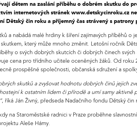
vají dětem na zaslání příběhu o dobrém skutku do pro
ictvím internetových stránek
www.detskycinroku.cz
ne
ní Dětský čin roku a příjemný čas strávený s patrony 
ů a nabádá malé hrdiny k šíření zajímavých příběhů o jej
m skutkem, který může mnoho změnit. Letošní ročník Dět
říběhy o svých dobrých skutcích či dobrých činech svých 
je cena pro třídního učitele oceněných žáků. Od roku 2
 obecně prospěšné společnosti, občanská sdružení a spolk
rých skutků a zvyšovat hodnotu dobrých činů jejich zve
ostejní k ostatním lidem či přírodě a umí samy aktivně 
”
, říká Ján Živný, předseda Nadačního fondu Dětský čin 
 kdy na Staroměstské radnici v Praze proběhne slavnostní 
projektu Aleše Hámy.