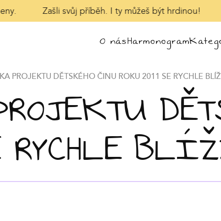
eny.
Zašli svůj příběh. I ty můžeš být hrdinou!
O nás
Harmonogram
Katego
KA PROJEKTU DĚTSKÉHO ČINU ROKU 2011 SE RYCHLE BLÍŽ
PROJEKTU DĚT
SE RYCHLE BLÍ