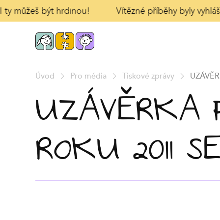
I ty můžeš být hrdinou!
Vítězné příběhy byly vyhláš
Úvod
Pro média
Tiskové zprávy
UZÁVĚR
UZÁVĚRKA 
ROKU 2011 