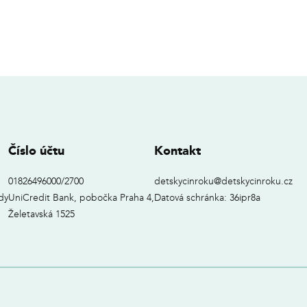
Číslo účtu
Kontakt
01826496000/2700
detskycinroku@detskycinroku.cz
dy
UniCredit Bank, pobočka Praha 4,
Datová schránka: 36ipr8a
Želetavská 1525