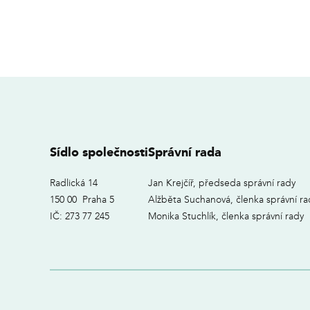
Sídlo společnosti
Správní rada
Radlická 14
Jan Krejčíř, předseda správní rady
150 00 Praha 5
Alžběta Suchanová, členka správní ra
IČ: 273 77 245
Monika Stuchlík, členka správní rady