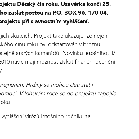
jektu Dětský čin roku. Uzávěrka končí 25.
bo zaslat poštou na P.O. BOX 96, 170 04,
projektu při slavnostním vyhlášení.
ich skutcích. Projekt také ukazuje, že nejen
ského činu roku byl odstartován v březnu
stejně starých kamarádů. Novinku letošního, již
010 navíc mají možnost získat finanční ocenění
y.
řejněním. Hrdiny se mohou děti stát i
pomoci. V loňském roce se do projektu zapojilo
roku.
vyhlášení vítězů letošního ročníku za