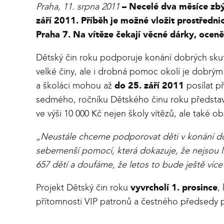
Praha, 11. srpna 2011
– Necelé dva měsíce zbý
září 2011. Příběh je možné vložit prostředn
Praha 7. Na vítěze čekají věcné dárky, oceně
Dětský čin roku podporuje konání dobrých skutk
velké činy, ale i drobná pomoc okolí je dobrý
a školáci mohou až
do 25. září 2011
posílat p
sedmého, ročníku Dětského činu roku představu
ve výši 10 000 Kč nejen školy vítězů, ale také
„Neustále chceme podporovat děti v konání dob
sebemenší pomocí, která dokazuje, že nejsou lh
657 dětí a doufáme, že letos to bude ještě více
Projekt Dětský čin roku
vyvrcholí 1. prosince
,
přítomnosti VIP patronů a čestného předsedy 