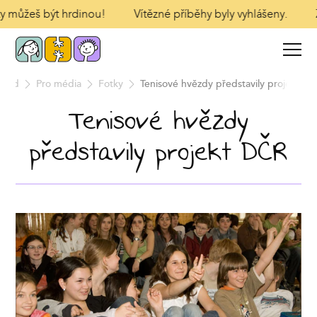
 ty můžeš být hrdinou!
Vítězné příběhy byly vyhlášeny.
Úvod
Pro média
Fotky
Tenisové hvězdy představily projekt D
Tenisové hvězdy
představily projekt DČR