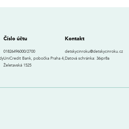
Číslo účtu
Kontakt
01826496000/2700
detskycinroku@detskycinroku.cz
dy
UniCredit Bank, pobočka Praha 4,
Datová schránka: 36ipr8a
Želetavská 1525