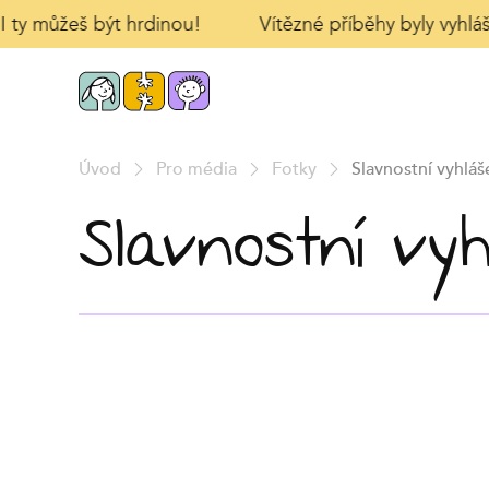
 I ty můžeš být hrdinou!
Vítězné příběhy byly vyhláš
Úvod
Pro média
Fotky
Slavnostní vyhláš
Slavnostní vy