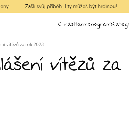
eny.
Zašli svůj příběh. I ty můžeš být hrdinou!
O nás
Harmonogram
Katego
ení vítězů za rok 2023
hlášení vítězů za