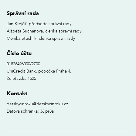
Správní rada
Jan Krejčíř, předseda správní rady
Alžběta Suchanová, členka správní rady
Monika Stuchlík, členka správní rady
Číslo účtu
01826496000/2700
UniCredit Bank, pobočka Praha 4,
Želetavská 1525
Kontakt
detskycinroku@detskycinroku.cz
Datová schránka: 36ipr8a