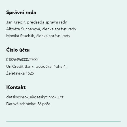
Správní rada
Jan Krejčíř, předseda správní rady
Alžběta Suchanová, členka správní rady
Monika Stuchlík, členka správní rady
Číslo účtu
01826496000/2700
UniCredit Bank, pobočka Praha 4,
Želetavská 1525
Kontakt
detskycinroku@detskycinroku.cz
Datová schránka: 36ipr8a