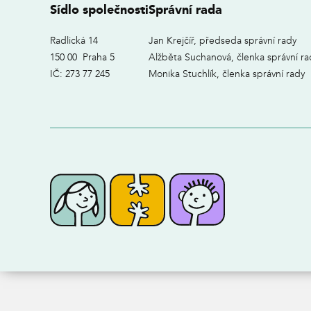
Sídlo společnosti
Správní rada
Radlická 14
Jan Krejčíř, předseda správní rady
150 00 Praha 5
Alžběta Suchanová, členka správní ra
IČ: 273 77 245
Monika Stuchlík, členka správní rady