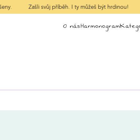
šeny.
Zašli svůj příběh. I ty můžeš být hrdinou!
O nás
Harmonogram
Katego