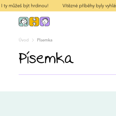
 I ty můžeš být hrdinou!
Vítězné příběhy byly vyhlá
Úvod
Písemka
Písemka