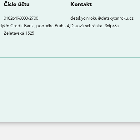
Číslo účtu
Kontakt
01826496000/2700
detskycinroku@detskycinroku.cz
dy
UniCredit Bank, pobočka Praha 4,
Datová schránka: 36ipr8a
Želetavská 1525