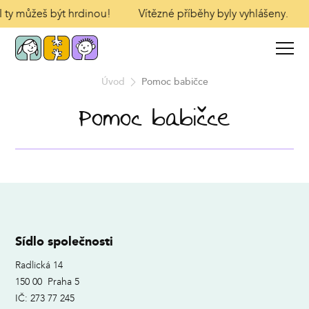
 I ty můžeš být hrdinou!
Vítězné příběhy byly vyhlášeny.
Úvod
Pomoc babičce
Pomoc babičce
Sídlo společnosti
Radlická 14
150 00 Praha 5
IČ: 273 77 245