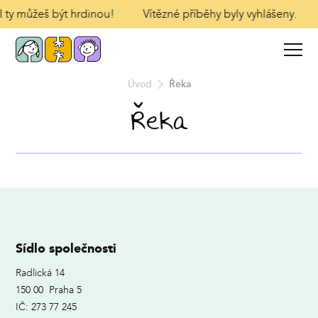
 I ty můžeš být hrdinou!
Vítězné příběhy byly vyhlášeny.
Úvod
Řeka
Řeka
Sídlo společnosti
Radlická 14
150 00 Praha 5
IČ: 273 77 245