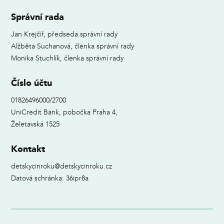
Správní rada
Jan Krejčíř, předseda správní rady
Alžběta Suchanová, členka správní rady
Monika Stuchlík, členka správní rady
Číslo účtu
01826496000/2700
UniCredit Bank, pobočka Praha 4,
Želetavská 1525
Kontakt
detskycinroku@detskycinroku.cz
Datová schránka: 36ipr8a