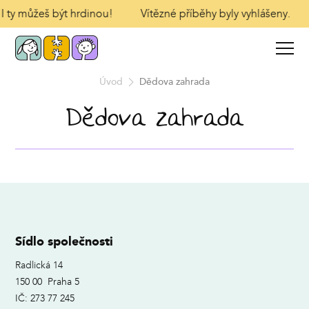
 I ty můžeš být hrdinou!
Vítězné příběhy byly vyhlášeny.
Úvod
Dědova zahrada
Dědova zahrada
Sídlo společnosti
Radlická 14
150 00 Praha 5
IČ: 273 77 245