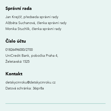
Správní rada
Jan Krejčíř, předseda správní rady
Alžběta Suchanová, členka správní rady
Monika Stuchlík, členka správní rady
Číslo účtu
01826496000/2700
UniCredit Bank, pobočka Praha 4,
Želetavská 1525
Kontakt
detskycinroku@detskycinroku.cz
Datová schránka: 36ipr8a