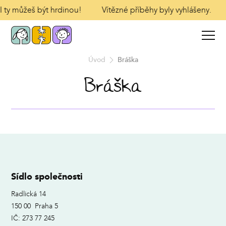
 I ty můžeš být hrdinou!
Vítězné příběhy byly vyhlášeny.
Úvod
Bráška
Bráška
Sídlo společnosti
Radlická 14
150 00 Praha 5
IČ: 273 77 245