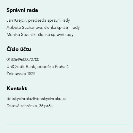
Správní rada
Jan Krejčíř, předseda správní rady
Alžběta Suchanová, členka správní rady
Monika Stuchlík, členka správní rady
Číslo účtu
01826496000/2700
UniCredit Bank, pobočka Praha 4,
Želetavská 1525
Kontakt
detskycinroku@detskycinroku.cz
Datová schránka: 36ipr8a