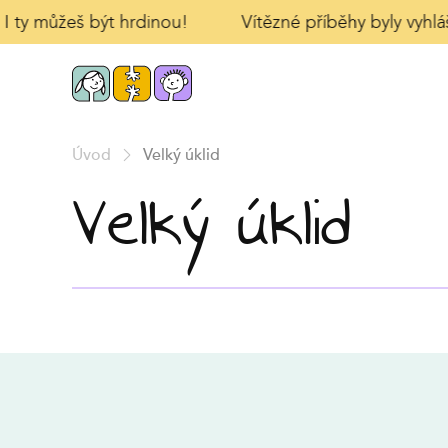
 I ty můžeš být hrdinou!
Vítězné příběhy byly vyhlá
Úvod
Velký úklid
Velký úklid