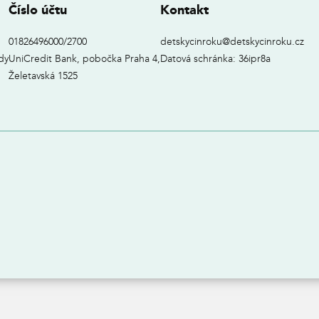
Číslo účtu
Kontakt
01826496000/2700
detskycinroku@detskycinroku.cz
dy
UniCredit Bank, pobočka Praha 4,
Datová schránka: 36ipr8a
Želetavská 1525