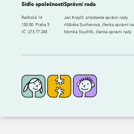
Sídlo společnosti
Správní rada
Radlická 14
Jan Krejčíř, předseda správní rady
150 00 Praha 5
Alžběta Suchanová, členka správní ra
IČ: 273 77 245
Monika Stuchlík, členka správní rady