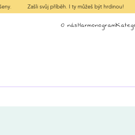
šeny.
Zašli svůj příběh. I ty můžeš být hrdinou!
O nás
Harmonogram
Katego