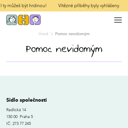
 I ty můžeš být hrdinou!
Vítězné příběhy byly vyhlášeny.
Úvod
Pomoc nevidomým
Pomoc nevidomým
Sídlo společnosti
Radlická 14
150 00 Praha 5
IČ: 273 77 245