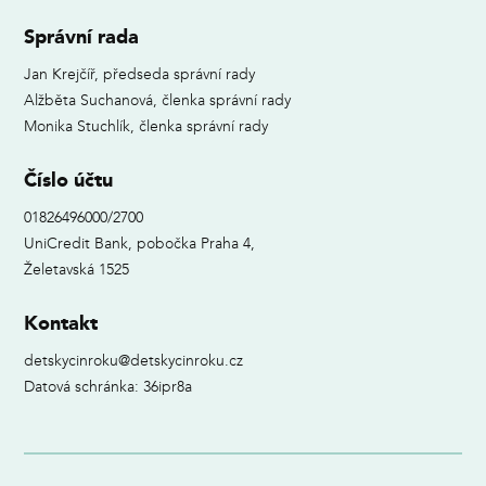
Správní rada
Jan Krejčíř, předseda správní rady
Alžběta Suchanová, členka správní rady
Monika Stuchlík, členka správní rady
Číslo účtu
01826496000/2700
UniCredit Bank, pobočka Praha 4,
Želetavská 1525
Kontakt
detskycinroku@detskycinroku.cz
Datová schránka: 36ipr8a