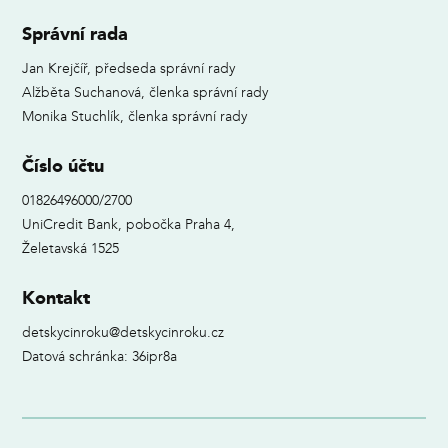
Správní rada
Jan Krejčíř, předseda správní rady
Alžběta Suchanová, členka správní rady
Monika Stuchlík, členka správní rady
Číslo účtu
01826496000/2700
UniCredit Bank, pobočka Praha 4,
Želetavská 1525
Kontakt
detskycinroku@detskycinroku.cz
Datová schránka: 36ipr8a