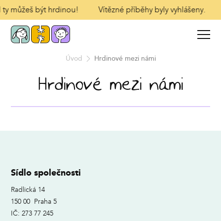
 I ty můžeš být hrdinou!
Vítězné příběhy byly vyhlášeny.
Úvod
Hrdinové mezi námi
Hrdinové mezi námi
Sídlo společnosti
Radlická 14
150 00 Praha 5
IČ: 273 77 245