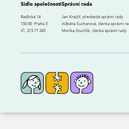
Sídlo společnosti
Správní rada
Radlická 14
Jan Krejčíř, předseda správní rady
150 00 Praha 5
Alžběta Suchanová, členka správní ra
IČ: 273 77 245
Monika Stuchlík, členka správní rady