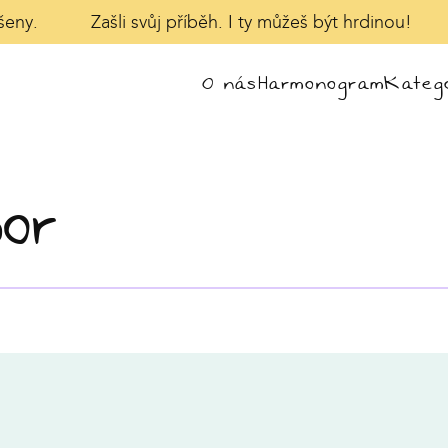
šeny.
Zašli svůj příběh. I ty můžeš být hrdinou!
O nás
Harmonogram
Katego
bor