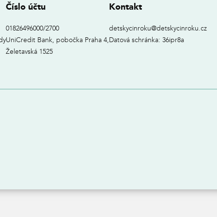
Číslo účtu
Kontakt
01826496000/2700
detskycinroku@detskycinroku.cz
dy
UniCredit Bank, pobočka Praha 4,
Datová schránka: 36ipr8a
Želetavská 1525