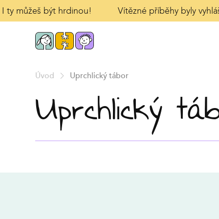
 I ty můžeš být hrdinou!
Vítězné příběhy byly vyhlá
Úvod
Uprchlický tábor
Uprchlický tá