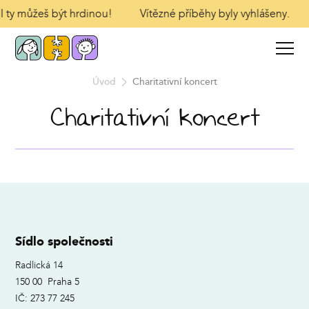
 I ty můžeš být hrdinou!
Vítězné příběhy byly vyhlášeny.
Úvod
Charitativní koncert
Charitativní koncert
Sídlo společnosti
Radlická 14
150 00 Praha 5
IČ: 273 77 245