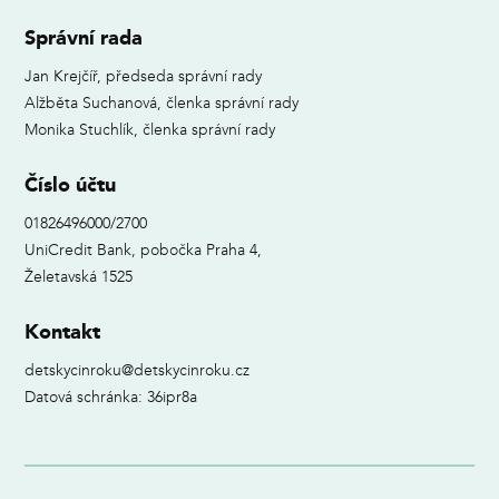
Správní rada
Jan Krejčíř, předseda správní rady
Alžběta Suchanová, členka správní rady
Monika Stuchlík, členka správní rady
Číslo účtu
01826496000/2700
UniCredit Bank, pobočka Praha 4,
Želetavská 1525
Kontakt
detskycinroku@detskycinroku.cz
Datová schránka: 36ipr8a