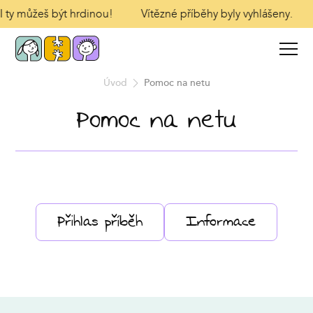
 I ty můžeš být hrdinou!
Vítězné příběhy byly vyhlášeny.
Úvod
Pomoc na netu
Pomoc na netu
Přihlas příběh
Informace