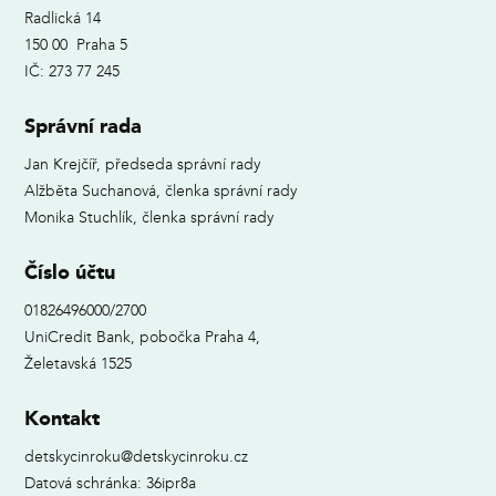
Radlická 14
150 00 Praha 5
IČ: 273 77 245
Správní rada
Jan Krejčíř, předseda správní rady
Alžběta Suchanová, členka správní rady
Monika Stuchlík, členka správní rady
Číslo účtu
01826496000/2700
UniCredit Bank, pobočka Praha 4,
Želetavská 1525
Kontakt
detskycinroku@detskycinroku.cz
Datová schránka: 36ipr8a