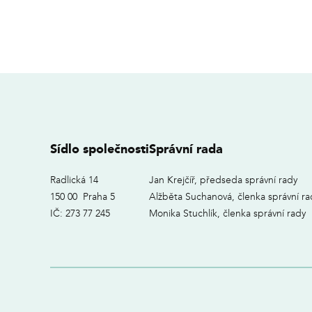
Sídlo společnosti
Správní rada
Radlická 14
Jan Krejčíř, předseda správní rady
150 00 Praha 5
Alžběta Suchanová, členka správní ra
IČ: 273 77 245
Monika Stuchlík, členka správní rady