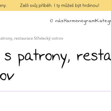
ny.
Zašli svůj příběh. I ty můžeš být hrdinou!
O nás
Harmonogram
Katego
atrony, restaurace Střelecký ostrov
s patrony, rest
rov