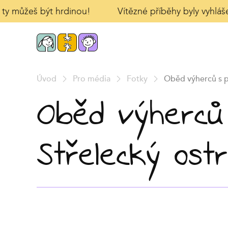
I ty můžeš být hrdinou!
Vítězné příběhy byly vyhláše
Úvod
Pro média
Fotky
Oběd výherců s p
Oběd výherců 
Střelecký ost