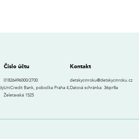
Číslo účtu
Kontakt
01826496000/2700
detskycinroku@detskycinroku.cz
dy
UniCredit Bank, pobočka Praha 4,
Datová schránka: 36ipr8a
Želetavská 1525