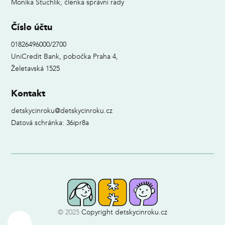
Monika Stuchlík, členka správní rady
Číslo účtu
01826496000/2700
UniCredit Bank, pobočka Praha 4,
Želetavská 1525
Kontakt
detskycinroku@detskycinroku.cz
Datová schránka: 36ipr8a
© 2025
Copyright detskycinroku.cz