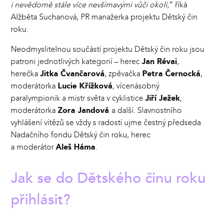
i nevědomě stále více nevšímavými vůči okolí,
“ říká
Alžběta Suchanová, PR manažerka projektu Dětský čin
roku.
Neodmyslitelnou součástí projektu Dětský čin roku jsou
patroni jednotlivých kategorií – herec
Jan Révai
,
herečka
Jitka Čvančarová
, zpěvačka
Petra Černocká
,
moderátorka
Lucie Křížková
, vícenásobný
paralympionik a mistr světa v cyklistice
Jiří Ježek
,
moderátorka
Zora Jandová
a další. Slavnostního
vyhlášení vítězů se vždy s radostí ujme čestný předseda
Nadačního fondu Dětský čin roku, herec
a moderátor
Aleš Háma
.
Jak se do Dětského činu roku
přihlásit?