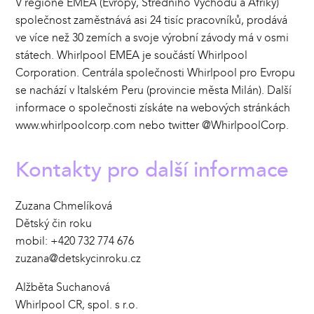
V regioně EMEA (Evropy, Středního Východu a Afriky)
společnost zaměstnává asi 24 tisíc pracovníků, prodává
ve více než 30 zemích a svoje výrobní závody má v osmi
státech. Whirlpool EMEA je součástí Whirlpool
Corporation. Centrála společnosti Whirlpool pro Evropu
se nachází v Italském Peru (provincie města Milán). Další
informace o společnosti získáte na webových stránkách
www.whirlpoolcorp.com nebo twitter @WhirlpoolCorp.
Kontakty pro další informace
Zuzana Chmelíková
Dětský čin roku
mobil: +420 732 774 676
zuzana@detskycinroku.cz
Alžběta Suchanová
Whirlpool CR, spol. s r.o.