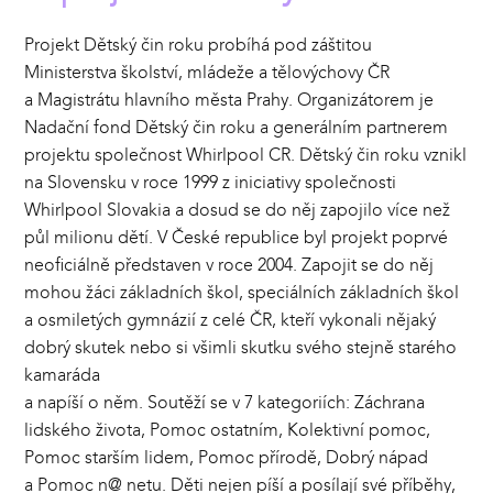
Projekt Dětský čin roku probíhá pod záštitou
Ministerstva školství, mládeže a tělovýchovy ČR
a Magistrátu hlavního města Prahy. Organizátorem je
Nadační fond Dětský čin roku a generálním partnerem
projektu společnost Whirlpool CR. Dětský čin roku vznikl
na Slovensku v roce 1999 z iniciativy společnosti
Whirlpool Slovakia a dosud se do něj zapojilo více než
půl milionu dětí. V České republice byl projekt poprvé
neoficiálně představen v roce 2004. Zapojit se do něj
mohou žáci základních škol, speciálních základních škol
a osmiletých gymnázií z celé ČR, kteří vykonali nějaký
dobrý skutek nebo si všimli skutku svého stejně starého
kamaráda
a napíší o něm. Soutěží se v 7 kategoriích: Záchrana
lidského života, Pomoc ostatním, Kolektivní pomoc,
Pomoc starším lidem, Pomoc přírodě, Dobrý nápad
a Pomoc n@ netu. Děti nejen píší a posílají své příběhy,