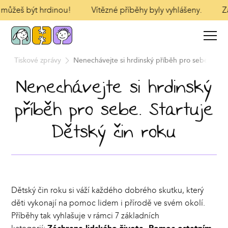
 můžeš být hrdinou!
Vítězné příběhy byly vyhlášeny.
Zaš
a
Tiskové zprávy
Nenechávejte si hrdinský příběh pro sebe. Start
Nenechávejte si hrdinský
příběh pro sebe. Startuje
Dětský čin roku
Dětský čin roku si váží každého dobrého skutku, který
děti vykonají na pomoc lidem i přírodě ve svém okolí.
Příběhy tak vyhlašuje v rámci 7 základních