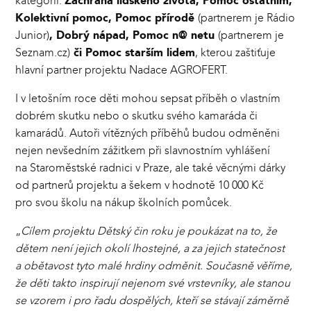
kategorií:
Záchrana lidského života, Pomoc ostatním,
Kolektivní pomoc, Pomoc přírodě
(partnerem je Rádio
Junior)
, Dobrý nápad, Pomoc n@ netu
(partnerem je
Seznam.cz)
či Pomoc starším lidem
, kterou zaštiťuje
hlavní partner projektu Nadace AGROFERT.
I v letošním roce děti mohou sepsat příběh o vlastním
dobrém skutku nebo o skutku svého kamaráda či
kamarádů. Autoři vítězných příběhů budou odměněni
nejen nevšedním zážitkem při slavnostním vyhlášení
na Staroměstské radnici v Praze, ale také věcnými dárky
od partnerů projektu a šekem v hodnotě 10 000 Kč
pro svou školu na nákup školních pomůcek.
„
Cílem projektu Dětský čin roku je poukázat na to, že
dětem není jejich okolí lhostejné, a za jejich statečnost
a obětavost tyto malé hrdiny odměnit. Současně věříme,
že děti takto inspirují nejenom své vrstevníky, ale stanou
se vzorem i pro řadu dospělých, kteří se stávají záměrně