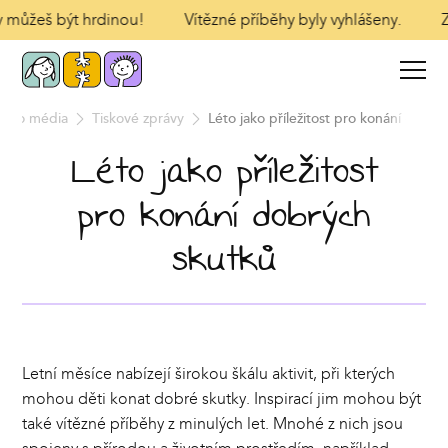
y můžeš být hrdinou!
Vítězné příběhy byly vyhlášeny.
Za
Pro média
Tiskové zprávy
Léto jako příležitost pro konání dobrý
Léto jako příležitost
pro konání dobrých
skutků
Letní měsíce nabízejí širokou škálu aktivit, při kterých
mohou děti konat dobré skutky. Inspirací jim mohou být
také vítězné příběhy z minulých let. Mnohé z nich jsou