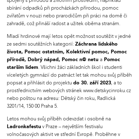
spojeny s přírodou a životním prostředím, například
sbírání odpadků při procházkách přírodou, pomoc
zvířatům v nouzi nebo prarodičům při práci na domě či
zahradě, což přináší radost a užitek oběma stranám.
Mladí hrdinové mají letos opět možnost soutěžit v jedné
ze sedmi soutěžních kategorií:
Záchrana lidského
života, Pomoc ostatním, Kolektivní pomoc, Pomoc
přírodě, Dobrý nápad, Pomoc n@ netu
a
Pomoc
starším lidem
. Všichni žáci základních škol i studenti
víceletých gymnázií do patnáct let tak mohou svůj příběh
popsat a přihlásit do projektu
do 30. září 2023
, a to
prostřednictvím webových stránek
www.detskycinroku.cz
nebo poštou na adresu: Dětský čin roku, Radlická
3201/14, 150 00 Praha 5.
Letos mohou svůj příběh odevzdat i osobně na
Ladronkafestu
v Praze – největším festivalu
volnočasových aktivit ve střední Evropě. Proběhne v