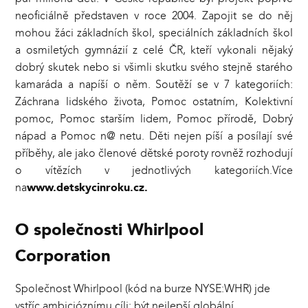
neoficiálně představen v roce 2004. Zapojit se do něj
mohou žáci základních škol, speciálních základních škol
a osmiletých gymnázií z celé ČR, kteří vykonali nějaký
dobrý skutek nebo si všimli skutku svého stejně starého
kamaráda a napíší o něm. Soutěží se v 7 kategoriích:
Záchrana lidského života, Pomoc ostatním, Kolektivní
pomoc, Pomoc starším lidem, Pomoc přírodě, Dobrý
nápad a Pomoc n@ netu. Děti nejen píší a posílají své
příběhy, ale jako členové dětské poroty rovněž rozhodují
o vítězích v jednotlivých kategoriích.Více
na
www.detskycinroku.cz
.
O společnosti Whirlpool
Corporation
Společnost Whirlpool (kód na burze NYSE:WHR) jde
vstříc ambicióznímu cíli: být nejlepší globální