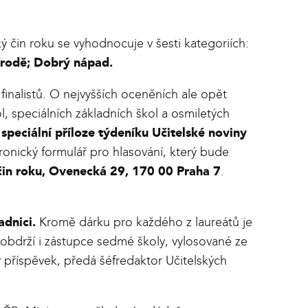
ý čin roku se vyhodnocuje v šesti kategoriích:
írodě; Dobrý nápad.
inalistů. O nejvyšších oceněních ale opět
, speciálních základních škol a osmiletých
e
speciální příloze týdeníku Učitelské noviny
ronický formulář pro hlasování, který bude
čin roku, Ovenecká 29, 170 00 Praha 7
.
adnici.
Kromě dárku pro každého z laureátů je
obdrží i zástupce sedmé školy, vylosované ze
 příspěvek, předá šéfredaktor Učitelských