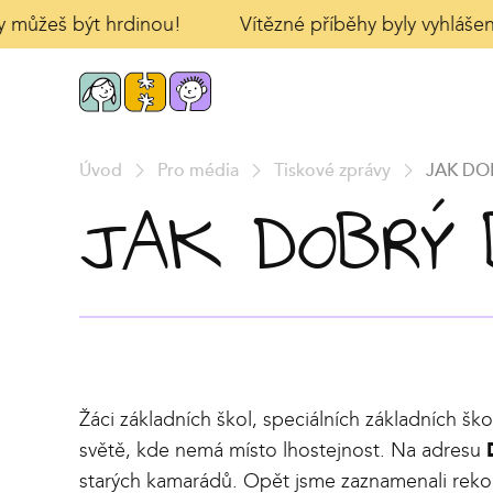
ty můžeš být hrdinou!
Vítězné příběhy byly vyhlášeny
Úvod
Pro média
Tiskové zprávy
JAK DOB
JAK DOBRÝ B
Žáci základních škol, speciálních základních ško
světě, kde nemá místo lhostejnost. Na adresu
starých kamarádů. Opět jsme zaznamenali rekord