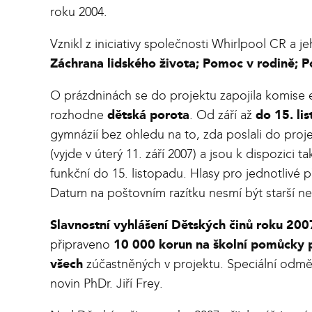
roku 2004.
Vznikl z iniciativy společnosti Whirlpool CR a 
Záchrana lidského života; Pomoc v rodině;
O prázdninách se do projektu zapojila komise e
rozhodne
dětská porota
. Od září až
do 15. li
gymnázií bez ohledu na to, zda poslali do proj
(vyjde v úterý 11. září 2007) a jsou k dispozici t
funkční do 15. listopadu. Hlasy pro jednotliv
Datum na poštovním razítku nesmí být starší než
Slavnostní vyhlášení Dětských činů roku 200
připraveno
10 000 korun na školní pomůcky 
všech
zúčastněných v projektu. Speciální odm
novin PhDr. Jiří Frey.