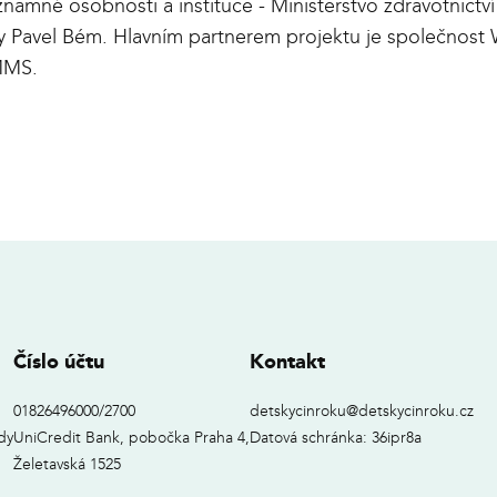
namné osobnosti a instituce - Ministerstvo zdravotnictví
y Pavel Bém. Hlavním partnerem projektu je společnost 
 MMS.
Číslo účtu
Kontakt
01826496000/2700
detskycinroku@detskycinroku.cz
dy
UniCredit Bank, pobočka Praha 4,
Datová schránka: 36ipr8a
Želetavská 1525