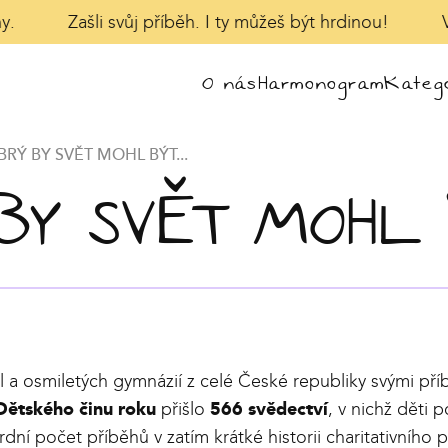
.
Zašli svůj příběh. I ty můžeš být hrdinou!
Ví
O nás
Harmonogram
Katego
RÝ BY SVĚT MOHL BÝT...
Y SVĚT MOHL B
l a osmiletých gymnázií z celé České republiky svými příb
Dětského činu roku
přišlo
566 svědectví
, v nichž děti p
ní počet příběhů v zatím krátké historii charitativního 