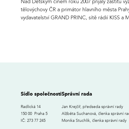
Nad Dětským činem roku 2007 přijaly záštitu výz
tělovýchovy ČR a primátor hlavního města Prah
vydavatelství GRAND PRINC, sítě rádií KISS a
Sídlo společnosti
Správní rada
Radlická 14
Jan Krejčíř, předseda správní rady
150 00 Praha 5
Alžběta Suchanová, členka správní ra
IČ: 273 77 245
Monika Stuchlík, členka správní rady