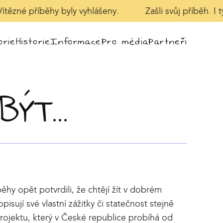
tězné příběhy byly vyhlášeny.
Zašli svůj příběh. I 
rie
Historie
Informace
Pro média
Partneři
ÝT...
ěhy opět potvrdili, že chtějí žít v dobrém
opisují své vlastní zážitky či statečnost stejně
projektu, který v České republice probíhá od