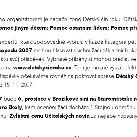
jeho organizátorem je nadační fond Dětský čin roku. Dětsk
 Pomoc jiným dětem; Pomoc ostatním lidem; Pomoc př
xpertů, která zodpovědně vybrala v každé kategorii pět f
stopadu 2007
mohou hlasovat všichni žáci základních škol
ektu svůj příspěvek. Vybrané příběhy si mohou přečíst v
aké na
www.detskycinroku.cz
. Tam je možné využít elekt
é příspěvky očekáváme rovněž na poštovní adrese
Dětský 
 15. 11. 2007.
7
bude
6. prosince v Brožíkově síni na Staroměstské r
pro školy
, kam ocenění žáci docházejí. Stejnou odměnu 
ěnu,
Zvláštní cenu Učitelských novin
za nejlépe napsaný