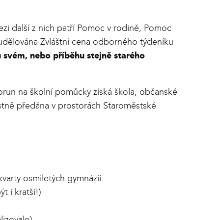
ezi další z nich patří Pomoc v rodině, Pomoc
udělována Zvláštní cena odborného týdeníku
u svém, nebo příběhu stejně starého
orun na školní pomůcky získá škola, občanské
ostně předána v prostorách Staroměstské
 kvarty osmiletých gymnázií
 i kratší!)
lizovalo)