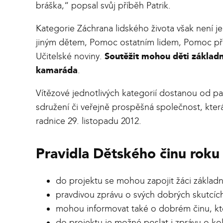
bráška,“
popsal svůj příběh Patrik.
Kategorie Záchrana lidského života však není j
jiným dětem, Pomoc ostatním lidem, Pomoc pří
Učitelské noviny.
Soutěžit mohou děti základn
kamaráda
.
Vítězové jednotlivých kategorií dostanou od p
sdružení či veřejně prospěšná společnost, kte
radnice 29. listopadu 2012.
Pravidla Dětského činu roku
do projektu se mohou zapojit žáci základní
pravdivou zprávu o svých dobrých skutcích 
mohou informovat také o dobrém činu, kter
do projektu je možné poslat i zprávu o kol