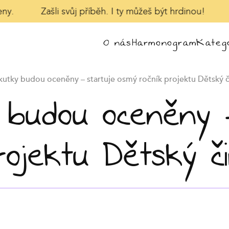
y.
Zašli svůj příběh. I ty můžeš být hrdinou!
O nás
Harmonogram
Katego
utky budou oceněny – startuje osmý ročník projektu Dětský č
 budou oceněny –
rojektu Dětský č