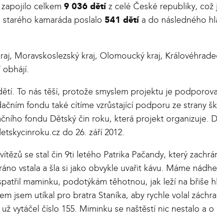
 zapojilo celkem
9 036 dětí
z celé České republiky, což 
ě starého kamaráda poslalo
541 dětí
a do následného hla
raj, Moravskoslezský kraj, Olomoucký kraj, Královéhradeck
 obhájí.
dětí. To nás těší, protože smyslem projektu je podporova
dačním fondu také cítíme vzrůstající podporu ze strany š
čního fondu Dětský čin roku, která projekt organizuje. 
etskycinroku.cz
do 26. září 2012.
ězů se stal čin 9ti letého Patrika Pačandy, který zachrá
no vstala a šla si jako obvykle uvařit kávu. Máme nádhe
patřil maminku, podotýkám těhotnou, jak leží na břiše hl
nem jsem utíkal pro bratra Staníka, aby rychle volal zách
a už vytáčel číslo 155. Miminku se naštěstí nic nestalo a 