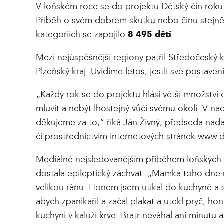
V loňském roce se do projektu Dětský čin roku
Příběh o svém dobrém skutku nebo činu stejn
kategoriích se zapojilo
8 495 dětí
.
Mezi nejúspěšnější regiony patřil Středočeský k
Plzeňský kraj. Uvidíme letos, jestli své postavení
„Každý rok se do projektu hlásí větší množství 
mluvit a nebýt lhostejný vůči svému okolí. V na
děkujeme za to,“
říká Ján Živný, předseda nada
či prostřednictvím internetových stránek
www.d
Mediálně nejsledovanějším příběhem loňských vít
dostala epileptický záchvat.
„Mamka toho dne rá
velikou ránu. Honem jsem utíkal do kuchyně a s
abych zpanikařil a začal plakat a utekl pryč, ho
kuchyni v kaluži krve. Bratr neváhal ani minutu 