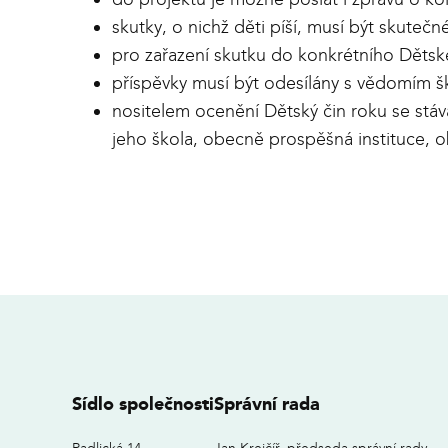
skutky, o nichž děti píší, musí být skuteč
pro zařazení skutku do konkrétního Dětské
příspěvky musí být odesílány s vědomím šk
nositelem ocenění Dětský čin roku se stá
jeho škola, obecně prospěšná instituce, 
Sídlo společnosti
Správní rada