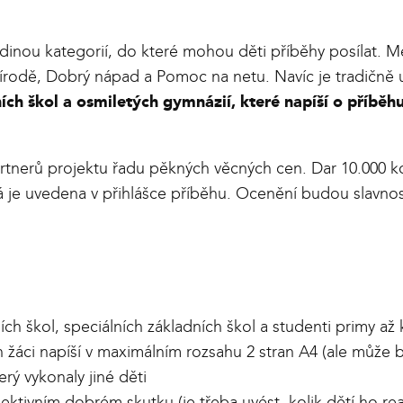
edinou kategorií, do které mohou děti příběhy posílat. M
rodě, Dobrý nápad a Pomoc na netu. Navíc je tradičně 
ích škol a osmiletých gymnázií, které napíší o příběh
artnerů projektu řadu pěkných věcných cen. Dar 10.000 k
rá je uvedena v přihlášce příběhu. Ocenění budou slavn
ch škol, speciálních základních škol a studenti primy až
žáci napíší v maximálním rozsahu 2 stran A4 (ale může být
ý vykonaly jiné děti
ektivním dobrém skutku (je třeba uvést, kolik dětí ho rea