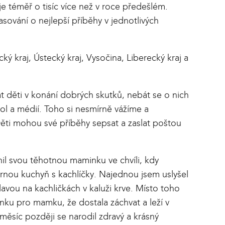
je téměř o tisíc více než v roce předešlém.
sování o nejlepší příběhy v jednotlivých
ý kraj, Ústecký kraj, Vysočina, Liberecký kraj a
t děti v konání dobrých skutků, nebát se o nich
kol a médií. Toho si nesmírně vážíme a
Děti mohou své příběhy sepsat a zaslat poštou
nil svou těhotnou maminku ve chvíli, kdy
rnou kuchyň s kachlíčky. Najednou jsem uslyšel
avou na kachličkách v kaluži krve. Místo toho
ranku pro mamku, že dostala záchvat a leží v
o měsíc později se narodil zdravý a krásný