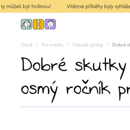
 ty můžeš být hrdinou!
Vítězné příběhy byly vyhlášen
Úvod
Pro média
Tiskové zprávy
Dobré sk
Dobré skutky
osmý ročník p