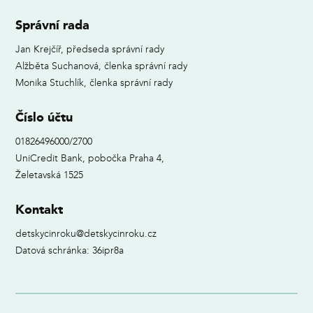
Správní rada
Jan Krejčíř, předseda správní rady
Alžběta Suchanová, členka správní rady
Monika Stuchlík, členka správní rady
Číslo účtu
01826496000/2700
UniCredit Bank, pobočka Praha 4,
Želetavská 1525
Kontakt
detskycinroku@detskycinroku.cz
Datová schránka: 36ipr8a