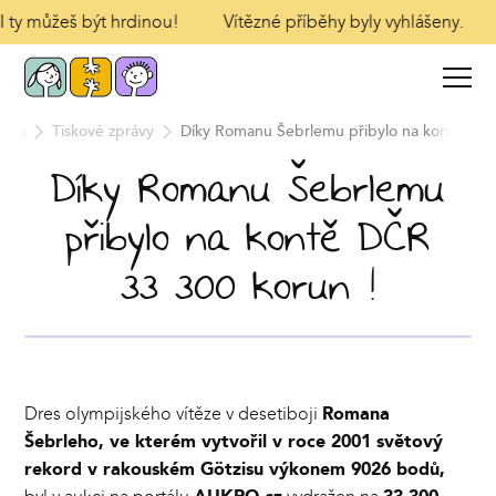
 I ty můžeš být hrdinou!
Vítězné příběhy byly vyhlášeny.
édia
Tiskové zprávy
Díky Romanu Šebrlemu přibylo na kontě DČR
Díky Romanu Šebrlemu
přibylo na kontě DČR
33 300 korun !
Dres olympijského vítěze v desetiboji
Romana
Šebrleho, ve kterém vytvořil v roce 2001 světový
rekord v rakouském Götzisu výkonem 9026 bodů,