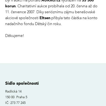
byl v aukci na portálu
AUKRO.cz
vydražen na
33 300
korun
. Charitativní aukce probíhala od 20. června až do
11. července 2007. Díky serióznímu zájmu benešovské
akciové společnosti
Eltsen
přibyla tato částka na konto
nadačního fondu Dětský čin roku.
Děkujeme!
Sídlo společnosti
Radlická 14
150 00 Praha 5
IČ: 273 77 245