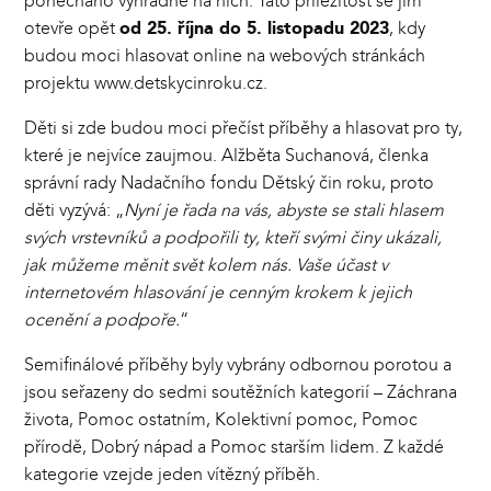
ponecháno výhradně na nich. Tato příležitost se jim
otevře opět
od 25. října do 5. listopadu 2023
, kdy
budou moci hlasovat online na webových stránkách
projektu
www.detskycinroku.cz
.
Děti si zde budou moci přečíst příběhy a hlasovat pro ty,
které je nejvíce zaujmou. Alžběta Suchanová, členka
správní rady Nadačního fondu Dětský čin roku, proto
děti vyzývá: „
Nyní je řada na vás, abyste se stali hlasem
svých vrstevníků a podpořili ty, kteří svými činy ukázali,
jak můžeme měnit svět kolem nás. Vaše účast v
internetovém hlasování je cenným krokem k jejich
ocenění a podpoře.
“
Semifinálové příběhy byly vybrány odbornou porotou a
jsou seřazeny do sedmi soutěžních kategorií – Záchrana
života, Pomoc ostatním, Kolektivní pomoc, Pomoc
přírodě, Dobrý nápad a Pomoc starším lidem. Z každé
kategorie vzejde jeden vítězný příběh.