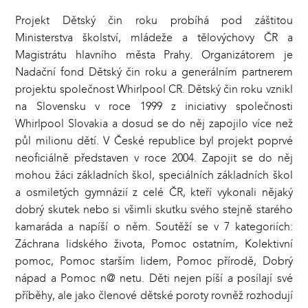
Projekt Dětský čin roku probíhá pod záštitou
Ministerstva školství, mládeže a tělovýchovy ČR a
Magistrátu hlavního města Prahy. Organizátorem je
Nadační fond Dětský čin roku a generálním partnerem
projektu společnost Whirlpool CR. Dětský čin roku vznikl
na Slovensku v roce 1999 z iniciativy společnosti
Whirlpool Slovakia a dosud se do něj zapojilo více než
půl milionu dětí. V České republice byl projekt poprvé
neoficiálně představen v roce 2004. Zapojit se do něj
mohou žáci základních škol, speciálních základních škol
a osmiletých gymnázií z celé ČR, kteří vykonali nějaký
dobrý skutek nebo si všimli skutku svého stejně starého
kamaráda a napíší o něm. Soutěží se v 7 kategoriích:
Záchrana lidského života, Pomoc ostatním, Kolektivní
pomoc, Pomoc starším lidem, Pomoc přírodě, Dobrý
nápad a Pomoc n@ netu. Děti nejen píší a posílají své
příběhy, ale jako členové dětské poroty rovněž rozhodují