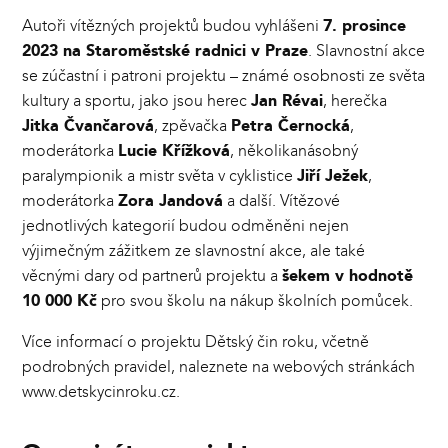
Autoři vítězných projektů budou vyhlášeni
7. prosince
2023 na Staroměstské radnici v Praze
. Slavnostní akce
se zúčastní i patroni projektu – známé osobnosti ze světa
kultury a sportu, jako jsou herec
Jan Révai
, herečka
Jitka Čvančarová
, zpěvačka
Petra Černocká
,
moderátorka
Lucie Křížková
, několikanásobný
paralympionik a mistr světa v cyklistice
Jiří Ježek
,
moderátorka
Zora Jandová
a další. Vítězové
jednotlivých kategorií budou odměněni nejen
výjimečným zážitkem ze slavnostní akce, ale také
věcnými dary od partnerů projektu a
šekem v hodnotě
10 000 Kč
pro svou školu na nákup školních pomůcek.
Více informací o projektu Dětský čin roku, včetně
podrobných pravidel, naleznete na webových stránkách
www.detskycinroku.cz
.