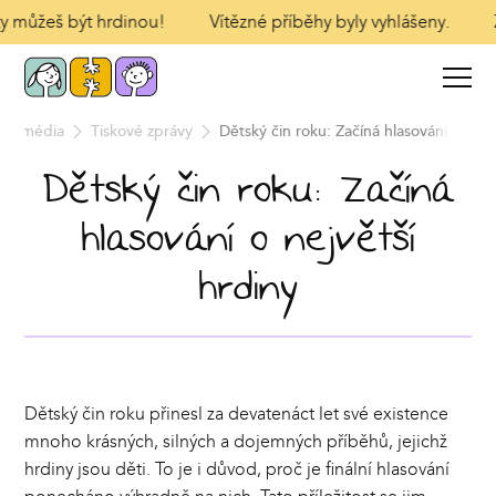
ty můžeš být hrdinou!
Vítězné příběhy byly vyhlášeny.
Z
Pro média
Tiskové zprávy
Dětský čin roku: Začíná hlasování o nejv
Dětský čin roku: Začíná
hlasování o největší
hrdiny
Dětský čin roku přinesl za devatenáct let své existence
mnoho krásných, silných a dojemných příběhů, jejichž
hrdiny jsou děti. To je i důvod, proč je finální hlasování