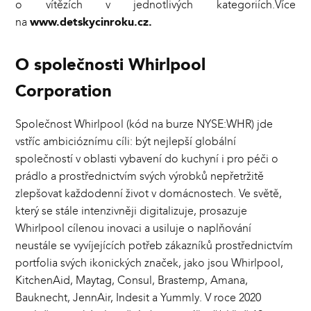
o vítězích v jednotlivých kategoriích.Více
na
www.detskycinroku.cz
.
O společnosti Whirlpool
Corporation
Společnost Whirlpool (kód na burze NYSE:WHR) jde
vstříc ambicióznímu cíli: být nejlepší globální
společností v oblasti vybavení do kuchyní i pro péči o
prádlo a prostřednictvím svých výrobků nepřetržitě
zlepšovat každodenní život v domácnostech. Ve světě,
který se stále intenzivněji digitalizuje, prosazuje
Whirlpool cílenou inovaci a usiluje o naplňování
neustále se vyvíjejících potřeb zákazníků prostřednictvím
portfolia svých ikonických značek, jako jsou Whirlpool,
KitchenAid, Maytag, Consul, Brastemp, Amana,
Bauknecht, JennAir, Indesit a Yummly. V roce 2020