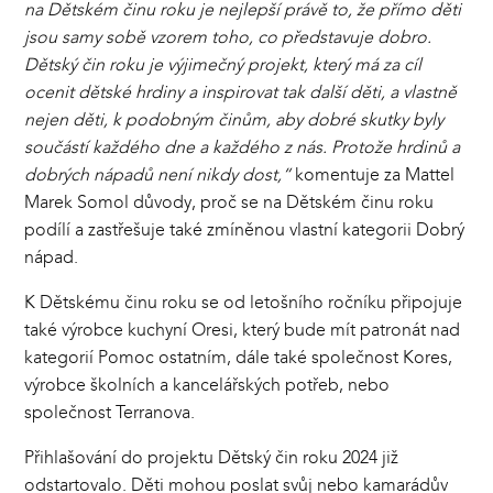
na Dětském činu roku je nejlepší právě to, že přímo děti
jsou samy sobě vzorem toho, co představuje dobro.
Dětský čin roku je výjimečný projekt, který má za cíl
ocenit dětské hrdiny a inspirovat tak další děti, a vlastně
nejen děti, k podobným činům, aby dobré skutky byly
součástí každého dne a každého z nás. Protože hrdinů a
dobrých nápadů není nikdy dost,“
komentuje za Mattel
Marek Somol důvody, proč se na Dětském činu roku
podílí a zastřešuje také zmíněnou vlastní kategorii Dobrý
nápad.
K Dětskému činu roku se od letošního ročníku připojuje
také výrobce kuchyní Oresi, který bude mít patronát nad
kategorií Pomoc ostatním, dále také společnost Kores,
výrobce školních a kancelářských potřeb, nebo
společnost Terranova.
Přihlašování do projektu Dětský čin roku 2024 již
odstartovalo. Děti mohou poslat svůj nebo kamarádův