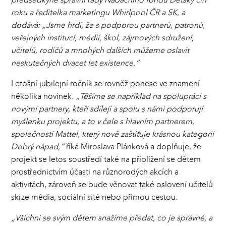
roku a ředitelka marketingu Whirlpool ČR a SK, a
dodává: „Jsme hrdí, že s podporou partnerů, patronů,
veřejných institucí, médií, škol, zájmových sdružení,
učitelů, rodičů a mnohých dalších můžeme oslavit
neskutečných dvacet let existence.“
Letošní jubilejní ročník se rovněž ponese ve znamení
několika novinek.
„Těšíme se například na spolupráci s
novými partnery, kteří sdílejí a spolu s námi podporují
myšlenku projektu, a to v čele s hlavním partnerem,
společností Mattel, který nově zaštiťuje krásnou kategorii
Dobrý nápad,“
říká Miroslava Plánková a doplňuje, že
projekt se letos soustředí také na přiblížení se dětem
prostřednictvím účasti na různorodých akcích a
aktivitách, zároveň se bude věnovat také oslovení učitelů
skrze média, sociální sítě nebo přímou cestou.
„Všichni se svým dětem snažíme předat, co je správné, a