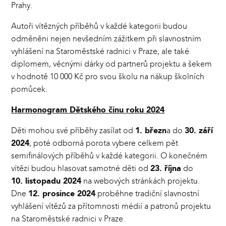
Prahy.
Autoři vítězných příběhů v každé kategorii budou
odměněni nejen nevšedním zážitkem při slavnostním
vyhlášení na Staroměstské radnici v Praze, ale také
diplomem, věcnými dárky od partnerů projektu a šekem
v hodnotě 10 000 Kč pro svou školu na nákup školních
pomůcek.
Harmonogram Dětského činu roku 2024
Děti mohou své příběhy zasílat od
1. březn
a
do
30. září
2024
, poté odborná porota vybere celkem pět
semifinálových příběhů v každé kategorii. O konečném
vítězi budou hlasovat samotné děti
od
23. října
do
10. listopadu 2024
na webových stránkách projektu.
Dne
12. prosince 2024
proběhne tradiční slavnostní
vyhlášení vítězů za přítomnosti médií a patronů projektu
na Staroměstské radnici v Praze.