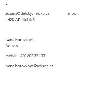
5
zuzana@detskycinroku.cz
mobil:
+420 731 453 876
Ivana Borovková
Adison
mobil: +420 602 321 331
ivana.borovkova@adison.cz