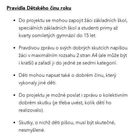
Pravidla Dětského činu roku
Do projektu se mohou zapojit žáci základních škol,
speciálních základních škol a studenti primy až
kvarty osmiletých gymnázií do 15 let.
Pravdivou zprávu o svých dobrých skutcích napíšou
žáci v maximálním rozsahu 2 stran A4 (ale může být
i kratší) a zařadí ji do jedné ze sedmi kategorií.
Děti mohou napsat také o dobrém činu, který
vykonaly jiné děti.
Do projektu je možné poslat i zprávu o kolektivním
dobrém skutku (je třeba uvést, kolik dětí ho
realizovalo).
Skutky, o nichž děti píšou, musí být skutečné,
nesmyšlené.