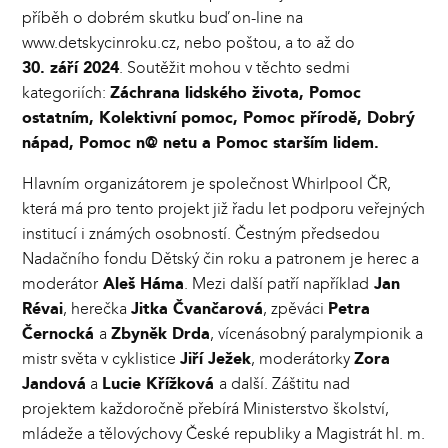
příběh o dobrém skutku buď on-line na
www.detskycinroku.cz, nebo poštou, a to až do
30. září 2024
. Soutěžit mohou v těchto sedmi
kategoriích:
Záchrana lidského života, Pomoc
ostatním, Kolektivní pomoc, Pomoc přírodě, Dobrý
nápad, Pomoc n@ netu a Pomoc starším lidem.
Hlavním organizátorem je společnost Whirlpool ČR
,
která má pro tento projekt již řadu let podporu veřejných
institucí i známých osobností. Čestným předsedou
Nadačního fondu Dětský čin roku a patronem je herec a
moderátor
Aleš Háma
. Mezi další patří například
Jan
Révai
, herečka
Jitka Čvančarová
, zpěváci
Petra
Černocká
a
Zbyněk Drda
, vícenásobný paralympionik a
mistr světa v cyklistice
Jiří Ježek
, moderátorky
Zora
Jandová
a
Lucie Křížková
a další. Záštitu nad
projektem každoročně přebírá Ministerstvo školství,
mládeže a tělovýchovy České republiky a Magistrát hl. m.