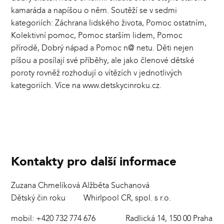
kamaráda a napíšou o něm. Soutěží se v sedmi
kategoriích: Záchrana lidského života, Pomoc ostatním,
Kolektivní pomoc, Pomoc starším lidem, Pomoc
přírodě, Dobrý nápad a Pomoc n@ netu. Děti nejen
píšou a posílají své příběhy, ale jako členové dětské
poroty rovněž rozhodují o vítězích v jednotlivých
kategoriích. Více na
www.detskycinroku.cz
.
Kontakty pro další informace
Zuzana Chmelíková
Alžběta Suchanová
Dětský čin roku
Whirlpool CR, spol. s r.o.
mobil: +420 732 774 676
Radlická 14, 150 00 Praha