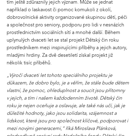
tím ještě zdůraznily jejich význam. Může se jednat
například o laskavost či pomoc komukoli z okolí,
dobrovolnické aktivity organizované skupinou dětí, péči
a společnost pro seniory, podporu pro lidi v nesnázích
prostřednictvím sociálních sítí a mnohé další. Během
uplynulých dvaceti let se stal projekt Dětský čin roku
prostředníkem mezi inspirujícími příběhy a jejich autory,
mladými hrdiny. Za dvě desetiletí získal projekt již
několik tisíc příběhů.
„Výročí dvaceti let tohoto speciálního projektu je
důkazem, že dobro bylo, je a věřím, že stále bude dětem
vlastní, že pomoc, ohleduplnost a soucit jsou přítomny
v jejich, a tím i našem každodenním životě. Dětský čin
roku je nejen oceňuje a oslavuje, ale také nás učí, jak je
důležité hodnoty, jako jsou solidarita, vzájemnost a
lidskost, které jsou pro společnost klíčové, podporovat i
mezi novými generacemi,“ říká Miroslava Plánková,
předsedkyně správní rady Nadačního fondu Dětský čin