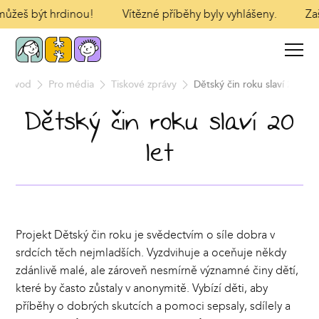
můžeš být hrdinou!
Vítězné příběhy byly vyhlášeny.
Zašli
Úvod
Pro média
Tiskové zprávy
Dětský čin roku slaví 20 let
Dětský čin roku slaví 20
let
Projekt Dětský čin roku je svědectvím o síle dobra v
srdcích těch nejmladších. Vyzdvihuje a oceňuje někdy
zdánlivě malé, ale zároveň nesmírně významné činy dětí,
které by často zůstaly v anonymitě. Vybízí děti, aby
příběhy o dobrých skutcích a pomoci sepsaly, sdílely a