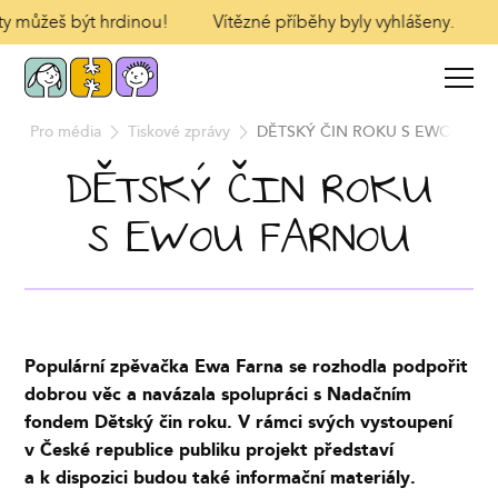
 ty můžeš být hrdinou!
Vítězné příběhy byly vyhlášeny.
d
Pro média
Tiskové zprávy
DĚTSKÝ ČIN ROKU S EWOU FA
DĚTSKÝ ČIN ROKU
S EWOU FARNOU
Populární zpěvačka Ewa Farna se rozhodla podpořit
dobrou věc a navázala spolupráci s Nadačním
fondem Dětský čin roku. V rámci svých vystoupení
v České republice publiku projekt představí
a k dispozici budou také informační materiály.