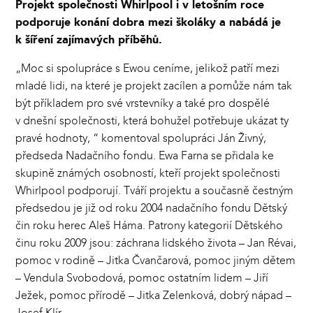
Projekt společnosti Whirlpool i v letošním roce
podporuje konání dobra mezi školáky a nabádá je
k šíření zajímavých příběhů.
„Moc si spolupráce s Ewou ceníme, jelikož patří mezi
mladé lidi, na které je projekt zacílen a pomůže nám tak
být příkladem pro své vrstevníky a také pro dospělé
v dnešní společnosti, která bohužel potřebuje ukázat ty
pravé hodnoty, “ komentoval spolupráci Ján Živný,
předseda Nadačního fondu. Ewa Farna se přidala ke
skupině známých osobností, kteří projekt společnosti
Whirlpool podporují. Tváří projektu a současně čestným
předsedou je již od roku 2004 nadačního fondu Dětský
čin roku herec Aleš Háma. Patrony kategorií Dětského
činu roku 2009 jsou: záchrana lidského života – Jan Révai,
pomoc v rodině – Jitka Čvančarová, pomoc jiným dětem
– Vendula Svobodová, pomoc ostatním lidem – Jiří
Ježek, pomoc přírodě – Jitka Zelenková, dobrý nápad –
Josef Klír.