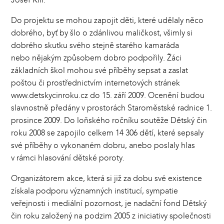
Do projektu se mohou zapojit děti, které udělaly něco
dobrého, byť by šlo o zdánlivou maličkost, všimly si
dobrého skutku svého stejně starého kamaráda
nebo nějakým způsobem dobro podpořily. Žáci
základních škol mohou své příběhy sepsat a zaslat
poštou či prostřednictvím internetových stránek
www.detskycinroku.cz do 15. září 2009. Ocenění budou
slavnostně předány v prostorách Staroměstské radnice 1.
prosince 2009. Do loňského ročníku soutěže Dětský čin
roku 2008 se zapojilo celkem 14 306 dětí, které sepsaly
své příběhy o vykonaném dobru, anebo poslaly hlas
v rámci hlasování dětské poroty.
Organizátorem akce, která si již za dobu své existence
získala podporu významných institucí, sympatie
veřejnosti i mediální pozornost, je nadační fond Dětský
čin roku založený na podzim 2005 z iniciativy společnosti