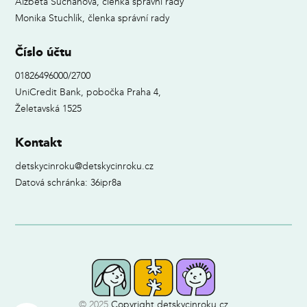
Alžběta Suchanová, členka správní rady
Monika Stuchlík, členka správní rady
Číslo účtu
01826496000/2700
UniCredit Bank, pobočka Praha 4,
Želetavská 1525
Kontakt
detskycinroku@detskycinroku.cz
Datová schránka: 36ipr8a
© 2025
Copyright detskycinroku.cz